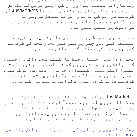
رضاکارانہ فیصلہ ہے اور ان کی اپنی مرضی کے مطابق
ہے۔ یہ مواد کسی آفر پر مشتمل نہیں یا JustMarkets کی
طرف سے فراہم کی جانے والی فائننشل سروسز یا
پراڈکٹس کے حصول یا کسی قسم کے معاہدے میں شمولیت
کی دعوت پر مبنی نہیں ہے۔
جملہ حقوق محفوظ ہیں۔ ہماری ملکیتی پراپرٹی سے
متعلقہ کسی بھی چیز پر کسی غیر مجاز شخص کی طرف سے
کسی بھی قسم کی ممکنہ کارروائی ممنوع ہے۔
محدود دائرہ اختیار: جسٹ مارکیٹس کچھ دائرہ اختیار
کے رہائشیوں اور شہریوں کو خدمات فراہم نہیں کرتا،
بشمول آسٹریلیا، کینیڈا، جاپان، بھارت، برطانیہ،
امریکہ، اور وہ ممالک جو ریگولیٹری اتھارٹیز کی
طرف سے عائد کردہ بین الاقوامی پابندیوں کے تابع
ہیں۔
¹ JustMarkets پر کیے جانے والے زیادہ تر ڈپازٹس اور
ودڈرالز فوری طور پر، عموماً ایک منٹ کے اندر اندر،
پراسیس کر دیے جاتے ہیں۔ پراسیسنگ کے وقت کا
انحصار آپ کے پیمنٹ کے طریقے اور پرووائیڈر پر
ہوتا ہے اور اسی کے مطابق مختلف ہو سکتا ہے۔
رِسک ڈسکلوژر
رازداری کی پالیسی
اے ایم ایل پالیسی
علاقے کا نقشہ