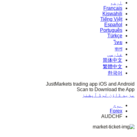
اردو
Français
Kiswahili
Tiếng Việt
Español
Português
Türkçe
ไทย
বাংলা
فارسی
简体中文
繁體中文
한국어
JustMarkets trading app iOS and Android
Scan to Download the App
مزید ڈاؤن لوڈ آپشنز
ہوم
Forex
AUDCHF