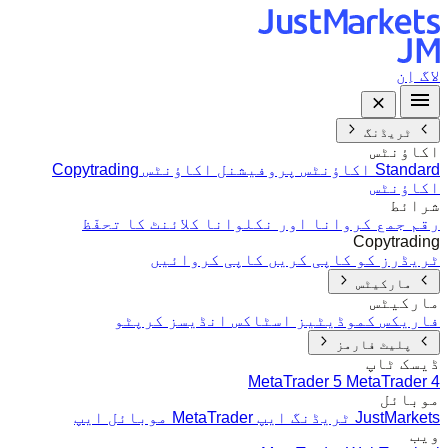
لاگ اِن
ٹریڈنگ
اکاؤنٹس
Standard اکاؤنٹس
پروفیشنل اکاؤنٹس
Copytrading
اکاؤنٹس
شرائط
رقم جمع کروانا اور نکلوانا
کلائنٹ کا تحفّظ
Copytrading
ٹریڈرز کو کاپی کریں
کاپی کروائیں
مارکیٹس
مارکیٹس
فاریکس
کموڈیٹیز
اسٹاکس
انڈیسز
کرپٹو
پلیٹ فارمز
ڈیسک ٹاپ
MetaTrader 5
MetaTrader 4
موبائل
JustMarkets ٹریڈنگ ایپ
MetaTrader موبائل ایپ
ویب