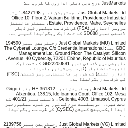
JustMarkets درج ذیل ذیلی اداروں کا گروپ ہے:
Just Global Markets Ltd رجسٹریشن نمبر 8427198-1 پتہ:
Office 10, Floor 2, Vairam Building, Providence Industrial
Estate, Providence, Mahe, Seychelles، سیشلز فائننشل
سروسز اتھارٹی (FSA) کی طرف سے سیکیورٹیز ڈیلر
لائسنس نمبر SD088 کے تحت ایک ریگولیٹڈ کمپنی ہے۔
Just Global Markets (MU) Limited رجسٹریشن نمبر 194590
GBC پتہ: The Cyberati Lounge, C/o Credentia International
Management Ltd, Ground Floor, The Catalyst, Silicon
Avenue, 40 Cybercity, 72201 Ebène, Republic of Mauritius،
ماریشس میں لائسنس نمبر GB22200881 کے تحت ایک
انویسٹمنٹ ڈیلر (فُل سروس ڈیلر، ماسوائے
انڈررائٹنگ) کے طور پر فائننشل سروسز کمیشن (FSC)
کی طرف سے ریگولیٹڈ ہے۔
Just Markets Ltd رجسٹریشن نمبر HE 361312 پتہ: Grigori
Afxentiou, 13&15, Ide Ioannou Court, Office 102, Mesa
Geitonia, 4003, Limassol, Cyprus، لائسنس نمبر 401/21 کے
تحت قبرص انویسٹمنٹ فرم کے طور پر قبرص سیکیورٹیز
اینڈ ایکسچینج کمیشن (CySEC) کی طرف سے ریگولیٹڈ
ہے۔
Just Global Markets (VG) Limited رجسٹریشن نمبر 2139756