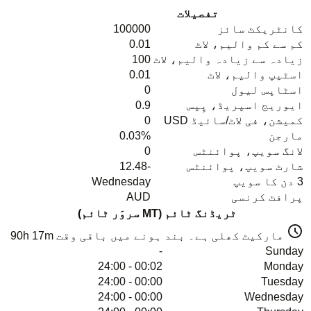
تفصیلات
کانٹریکٹ سائز
100000
کم سے کم والیم، لاٹ
0.01
زیادہ سے زیادہ والیم، لاٹ
100
اسٹیپ والیم، لاٹ
0.01
اسٹاپس لیول
0
ایوریج اسپریڈ، پِپس
0.9
کمیشن، فی لاٹ/سائیڈ USD
0
مارجن
0.03%
لانگ سویپ، پوائنٹس
0
شارٹ سویپ، پوائنٹس
-12.48
3 دن کا سویپ
Wednesday
پرافٹ کرنسی
AUD
ٹریڈنگ ٹائم (MT سروَر ٹائم)
مارکیٹ کھلی ہے۔ بند ہونے میں باقی وقت
90h 17m
-
Sunday
00:02 - 24:00
Monday
00:00 - 24:00
Tuesday
00:00 - 24:00
Wednesday