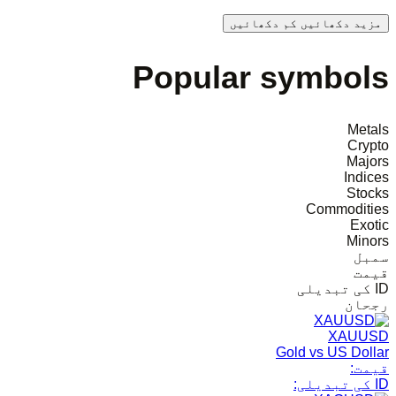
مزید دکھائیں
کم دکھائیں
Popular symbols
Metals
Crypto
Majors
Indices
Stocks
Commodities
Exotic
Minors
سمبل
قیمت
ID کی تبدیلی
رجحان
XAUUSD
Gold vs US Dollar
قیمت:
ID کی تبدیلی: