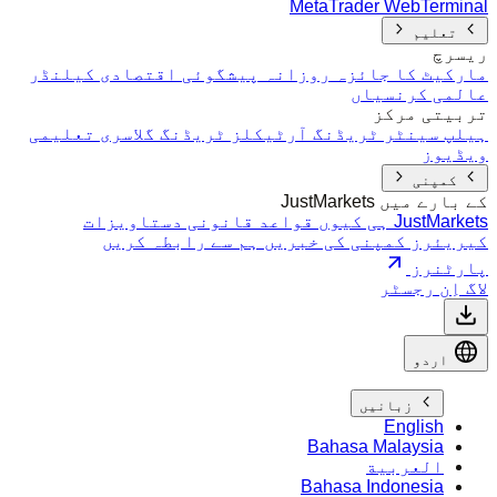
MetaTrader WebTerminal
تعلیم
ریسرچ
مارکیٹ کا جائزہ
روزانہ پیشگوئی
اقتصادی کیلنڈر
عالمی کرنسیاں
تربیتی مرکز
ہیلپ سینٹر
ٹریڈنگ آرٹیکلز
ٹریڈنگ گلاسری
تعلیمی
ویڈیوز
کمپنی
کے بارے میں JustMarkets
JustMarkets ہی کیوں
قواعد
قانونی دستاویزات
کیریئرز
کمپنی کی خبریں
ہم سے رابطہ کریں
پارٹنرز
لاگ اِن
رجسٹر
اردو
زبانیں
English
Bahasa Malaysia
العربية
Bahasa Indonesia