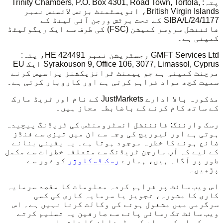
پتہ: Trinity Chambers, P.O. Box 4301, Road Town, Tortola,
British Virgin Islands، انویسٹمنٹ بزنس لائسنس نمبر
SIBA/L/24/1177 کے تحت برٹش ورجن آئی لینڈ کے
فائننشل سروسز کمیشن (FSC) کی طرف سے ایک ریگولیٹڈ
کمپنی ہے۔
GMFT Services Ltd رجسٹریشن نمبر HE 424491، پتہ:
Syrakouson 9, Office 106, 3077, Limassol, Cyprus ایک EU
مرچنٹ کمپنی ہے جو پیمنٹ ٹرانزیکشنز پراسیس کرنے
سمیت کچھ مواد فراہم کرتی ہے اور کاروبار کرتی ہے۔
مذکورہ بالا ادارے JustMarkets کے نام اور ٹریڈ مارک
کے ساتھ کام کرنے کے باضابطہ مجاز ہیں۔
رسک وارننگ: فائننشل انسٹرومنٹس کی ٹریڈنگ پیچیدہ
ہوتی ہے اور لیوریج کی وجہ سے ان میں تیزی سے فنڈز
ضائع ہونے کا خطرہ موجود ہوتا ہے۔ یہ یقینی بنانے
کے لیے کہ آپ مارجن ٹریڈنگ سے متعلقہ خطرات سے مکمل
طور پر آگاہ ہیں، ہمارے
رسک ڈسکلوژر
کو غور سے
پڑھیں۔
اس ویب سائٹ پر فراہم کردہ معلومات کا مقصد سرمایہ
کاری کا مشورہ، تجویز یا سرمایہ کاری کی کسی
سرگرمی میں مشغول ہونے کی وکالت کرنا نہیں ہے۔ اس
ویب سائٹ تک رسائی پانے سے صارفین یہ تسلیم کرتے
ہیں کہ اس کے مواد کو پڑھنا ان کا ذاتی اور