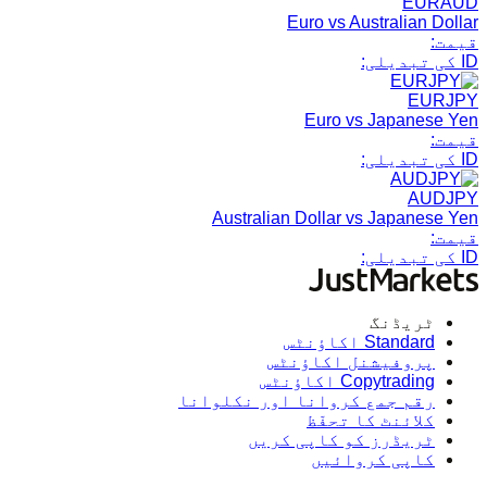
EURAUD
Euro vs Australian Dollar
قیمت:
ID کی تبدیلی:
EURJPY
Euro vs Japanese Yen
قیمت:
ID کی تبدیلی:
AUDJPY
Australian Dollar vs Japanese Yen
قیمت:
ID کی تبدیلی:
ٹریڈنگ
Standard اکاؤنٹس
پروفیشنل اکاؤنٹس
Copytrading اکاؤنٹس
رقم جمع کروانا اور نکلوانا
کلائنٹ کا تحفّظ
ٹریڈرز کو کاپی کریں
کاپی کروائیں