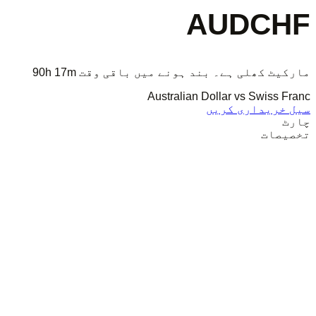
AUDCHF
مارکیٹ کھلی ہے۔ بند ہونے میں باقی وقت
90h 17m
Australian Dollar vs Swiss Franc
سیل
خریداری کریں
چارٹ
تخصیصات