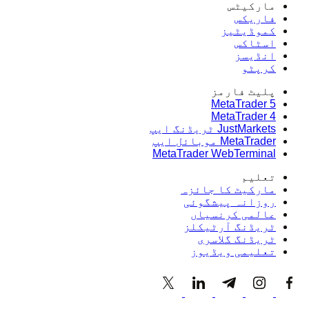
مارکیٹس
فاریکس
کموڈیٹیز
اسٹاکس
انڈیسز
کرپٹو
پلیٹ فارمز
MetaTrader 5
MetaTrader 4
JustMarkets ٹریڈنگ ایپ
MetaTrader موبائل ایپ
MetaTrader WebTerminal
تعلیم
مارکیٹ کا جائزہ
روزانہ پیشگوئی
عالمی کرنسیاں
ٹریڈنگ آرٹیکلز
ٹریڈنگ گلاسری
تعلیمی ویڈیوز