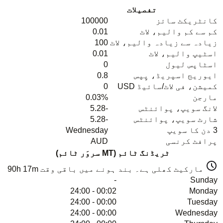
تفصیلات
کانٹریکٹ سائز
100000
کم سے کم والیم، لاٹ
0.01
زیادہ سے زیادہ والیم، لاٹ
100
اسٹیپ والیم، لاٹ
0.01
اسٹاپس لیول
0
ایوریج اسپریڈ، پِپس
0.8
کمیشن، فی لاٹ/سائیڈ USD
0
مارجن
0.03%
لانگ سویپ، پوائنٹس
-5.28
شارٹ سویپ، پوائنٹس
-5.28
3 دن کا سویپ
Wednesday
پرافٹ کرنسی
AUD
ٹریڈنگ ٹائم (MT سروَر ٹائم)
مارکیٹ کھلی ہے۔ بند ہونے میں باقی وقت
90h 17m
-
Sunday
00:02 - 24:00
Monday
00:00 - 24:00
Tuesday
00:00 - 24:00
Wednesday