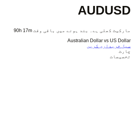
AUDUSD
مارکیٹ کھلی ہے۔ بند ہونے میں باقی وقت
90h 17m
Australian Dollar vs US Dollar
سیل
خریداری کریں
چارٹ
تخصیصات