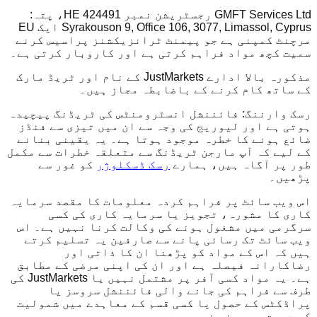
GMFT Services Ltd رجسٹریشن نمبر HE 424491، پتہ:
Syrakouson 9, Office 106, 3077, Limassol, Cyprus ایک EU
مرچنٹ کمپنی ہے جو پیمنٹ ٹرانزیکشنز پراسیس کرنے
سمیت کچھ مواد فراہم کرتی ہے اور کاروبار کرتی ہے۔
مذکورہ بالا ادارے JustMarkets کے نام اور ٹریڈ مارک
کے ساتھ کام کرنے کے باضابطہ مجاز ہیں۔
رسک وارننگ: فائننشل انسٹرومنٹس کی ٹریڈنگ پیچیدہ
ہوتی ہے اور لیوریج کی وجہ سے ان میں تیزی سے فنڈز
ضائع ہونے کا خطرہ موجود ہوتا ہے۔ یہ یقینی بنانے
کے لیے کہ آپ مارجن ٹریڈنگ سے متعلقہ خطرات سے مکمل
طور پر آگاہ ہیں، ہمارے
رسک ڈسکلوژر
کو غور سے
پڑھیں۔
اس ویب سائٹ پر فراہم کردہ معلومات کا مقصد سرمایہ
کاری کا مشورہ، تجویز یا سرمایہ کاری کی کسی
سرگرمی میں مشغول ہونے کی وکالت کرنا نہیں ہے۔ اس
ویب سائٹ تک رسائی پانے سے صارفین یہ تسلیم کرتے
ہیں کہ اس کے مواد کو پڑھنا ان کا ذاتی اور
رضاکارانہ فیصلہ ہے اور ان کی اپنی مرضی کے مطابق
ہے۔ یہ مواد کسی آفر پر مشتمل نہیں یا JustMarkets کی
طرف سے فراہم کی جانے والی فائننشل سروسز یا
پراڈکٹس کے حصول یا کسی قسم کے معاہدے میں شمولیت
کی دعوت پر مبنی نہیں ہے۔