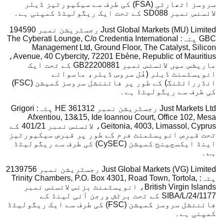
سروسز اتھارٹی (FSA) کی طرف سے سیکیورٹیز ڈیلر
لائسنس نمبر SD088 کے تحت ایک ریگولیٹڈ کمپنی ہے۔
Just Global Markets (MU) Limited رجسٹریشن نمبر 194590
GBC پتہ: The Cyberati Lounge, C/o Credentia International
Management Ltd, Ground Floor, The Catalyst, Silicon
Avenue, 40 Cybercity, 72201 Ebène, Republic of Mauritius،
ماریشس میں لائسنس نمبر GB22200881 کے تحت ایک
انویسٹمنٹ ڈیلر (فُل سروس ڈیلر، ماسوائے
انڈررائٹنگ) کے طور پر فائننشل سروسز کمیشن (FSC)
کی طرف سے ریگولیٹڈ ہے۔
Just Markets Ltd رجسٹریشن نمبر HE 361312 پتہ: Grigori
Afxentiou, 13&15, Ide Ioannou Court, Office 102, Mesa
Geitonia, 4003, Limassol, Cyprus، لائسنس نمبر 401/21 کے
تحت قبرص انویسٹمنٹ فرم کے طور پر قبرص سیکیورٹیز
اینڈ ایکسچینج کمیشن (CySEC) کی طرف سے ریگولیٹڈ
ہے۔
Just Global Markets (VG) Limited رجسٹریشن نمبر 2139756
پتہ: Trinity Chambers, P.O. Box 4301, Road Town, Tortola,
British Virgin Islands، انویسٹمنٹ بزنس لائسنس نمبر
SIBA/L/24/1177 کے تحت برٹش ورجن آئی لینڈ کے
فائننشل سروسز کمیشن (FSC) کی طرف سے ایک ریگولیٹڈ
کمپنی ہے۔