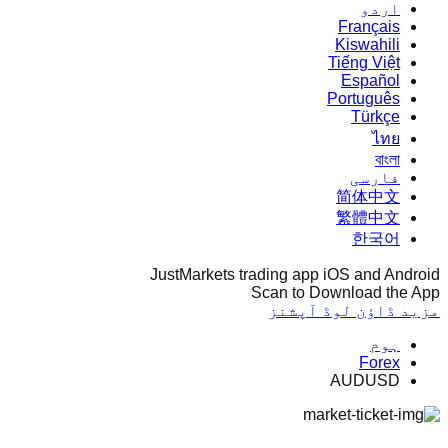
اردو
Français
Kiswahili
Tiếng Việt
Español
Português
Türkçe
ไทย
বাংলা
فارسی
简体中文
繁體中文
한국어
JustMarkets trading app iOS and Android
Scan to Download the App
مزید ڈاؤن لوڈ آپشنز
ہوم
Forex
AUDUSD