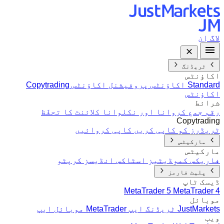
لاگ اِن
ٹریڈنگ
اکاؤنٹس
Standard اکاؤنٹس
پروفیشنل اکاؤنٹس
Copytrading
اکاؤنٹس
شرائط
رقم جمع کروانا اور نکلوانا
کلائنٹ کا تحفّظ
Copytrading
ٹریڈرز کو کاپی کریں
کاپی کروائیں
مارکیٹس
مارکیٹس
فاریکس
کموڈیٹیز
اسٹاکس
انڈیسز
کرپٹو
پلیٹ فارمز
ڈیسک ٹاپ
MetaTrader 5
MetaTrader 4
موبائل
JustMarkets ٹریڈنگ ایپ
MetaTrader موبائل ایپ
ویب