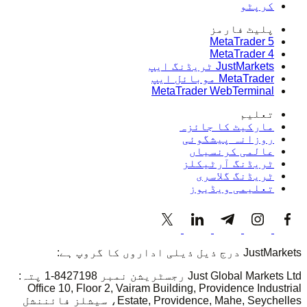
کرپٹو
پلیٹ فارمز
MetaTrader 5
MetaTrader 4
JustMarkets ٹریڈنگ ایپ
MetaTrader موبائل ایپ
MetaTrader WebTerminal
تعلیم
مارکیٹ کا جائزہ
روزانہ پیشگوئی
عالمی کرنسیاں
ٹریڈنگ آرٹیکلز
ٹریڈنگ گلاسری
تعلیمی ویڈیوز
JustMarkets درج ذیل ذیلی اداروں کا گروپ ہے:
Just Global Markets Ltd رجسٹریشن نمبر 8427198-1 پتہ:
Office 10, Floor 2, Vairam Building, Providence Industrial
Estate, Providence, Mahe, Seychelles، سیشلز فائننشل