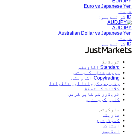
EURJPY
Euro vs Japanese Yen
قیمت:
ID کی تبدیلی:
AUDJPY
Australian Dollar vs Japanese Yen
قیمت:
ID کی تبدیلی:
ٹریڈنگ
Standard اکاؤنٹس
پروفیشنل اکاؤنٹس
Copytrading اکاؤنٹس
رقم جمع کروانا اور نکلوانا
کلائنٹ کا تحفّظ
ٹریڈرز کو کاپی کریں
کاپی کروائیں
مارکیٹس
فاریکس
کموڈیٹیز
اسٹاکس
انڈیسز