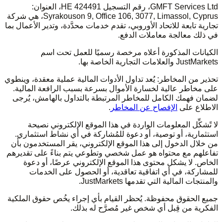
GMFT Services Ltd، رقم التسجيل HE 424491، العنوان:
Syrakouson 9, Office 106, 3077, Limassol, Cyprus، هي شركة
تجارية تابعة للاتحاد الأوروبي، تقدم خدمات محدَّدة، وتدير الأعمال بما
في ذلك معالجة معاملات الدفع.
الكيانات المذكورة أعلاه مرخصة رسميًا للعمل تحت اسم
JustMarkets والعلامات التجارية الخاصة بها.
تحذير من المخاطر: يُعد تداول الأدوات المالية عملية معقدة، وينطوي
على مخاطر عالية لخسارة الأموال بسرعة بسبب الرافعة المالية.
لضمان فهمك الكامل للمخاطر المرتبطة بالتداول بالهامش، يُرجى
الاطلاع على
الإفصاح عن المخاطر
.
لا تًشكِّل المعلومات الواردة في هذا الموقع الإلكتروني نصيحة
استثمارية، أو توصية، أو دعوة للمُشاركة في أي نشاط استثماري.
من خلال الدخول إلى هذا الموقع الإلكتروني، يقر المستخدمون بأن
تفاعلهم مع محتواه هو عمل شخصي وتطوعي يتم بناءً على تقديرهم
الخاص. لا يشكل محتوى هذا الموقع الإلكتروني عرضًا، أو دعوة
للمشاركة، في أي اتفاقية تعاقدية، أو الحصول على الخدمات
والمنتجات المالية التي تقدمها JustMarkets.
جميع الحقوق محفوظة. يُحظر القيام بأي إجراء يخُص حقوق الملكية
الفكرية من قِبل أي شخص غير مُصرَّح له بذلك.