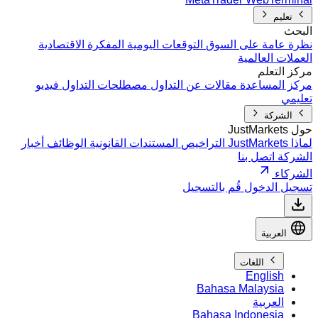
تعليم
البحث
نظرة عامة على السوق
التوقعات اليومية
المفكرة الاقتصادية
العملات العالمية
مركز التعلم
مركز المساعدة
مقالات عن التداول
مصطلحات التداول
فيديو
تعليمي
الشركة
حول JustMarkets
لماذا JustMarkets
التراخيص
المستندات القانونية
الوظائف
أخبار
الشركة
اتصل بنا
الشركاء
تسجيل الدخول
قُم بالتسجيل
العربية
اللغات
English
Bahasa Malaysia
العربية
Bahasa Indonesia