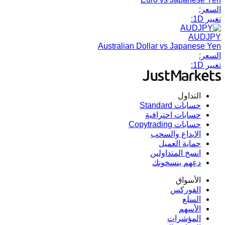
السعر:
تغيير 1D:
AUDJPY
Australian Dollar vs Japanese Yen
السعر:
تغيير 1D:
التداول
حسابات Standard
حسابات احترافية
حسابات Copytrading
الإيداع والسحب
حماية العميل
انسخ المتداولين
دعهم ينسخونك
الأسواق
الفوركس
السلع
الأسهم
المؤشرات