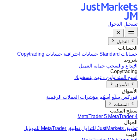
تسجيل الدخول
التداول
الحسابات
حسابات Standard
حسابات احترافية
حسابات Copytrading
شروط
الإيداع والسحب
حماية العميل
Copytrading
انسخ المتداولين
دعهم ينسخونك
الأسواق
الأسواق
فوركس
سلَع
أسهُم
مؤشرات
العملات الرقمية
المنصات
سطح المكتب
MetaTrader 5
MetaTrader 4
الجوال
تطبيق JustMarkets للتداول
تطبيق MetaTrader للموبايل
الويب
MetaTrader WebTerminal