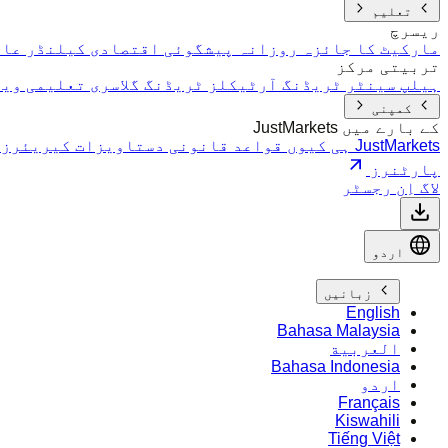
تعلیم
ریسرچ
مارکیٹ کا جائزہ
روزانہ پیشگوئی
اقتصادی کیلنڈر
عال
تربیتی مرکز
ہیلپ سینٹر
ٹریڈنگ آرٹیکلز
ٹریڈنگ گلاسری
تعلیمی ویڈ
کمپنی
کے بارے میں JustMarkets
JustMarkets ہی کیوں
قواعد
قانونی دستاویزات
کیریئرز
پارٹنرز
لاگ اِن
رجسٹر
اردو
زبانیں
English
Bahasa Malaysia
العربية
Bahasa Indonesia
اردو
Français
Kiswahili
Tiếng Việt