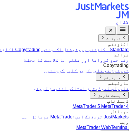
لاگ اِن
ٹریڈنگ
اکاؤنٹس
Standard اکاؤنٹس
پروفیشنل اکاؤنٹس
Copytrading اکاؤنٹس
شرائط
رقم جمع کروانا اور نکلوانا
کلائنٹ کا تحفّظ
Copytrading
ٹریڈرز کو کاپی کریں
کاپی کروائیں
مارکیٹس
مارکیٹس
فاریکس
کموڈیٹیز
اسٹاکس
انڈیسز
کرپٹو
پلیٹ فارمز
ڈیسک ٹاپ
MetaTrader 5
MetaTrader 4
موبائل
JustMarkets ٹریڈنگ ایپ
MetaTrader موبائل ایپ
ویب
MetaTrader WebTerminal