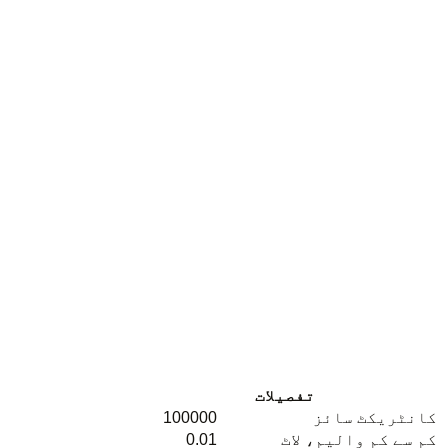
تفصیلات
کانٹریکٹ سائز
100000
کم سے کم والیم، لاٹ
0.01