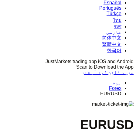
Español
Português
Türkçe
ไทย
বাংলা
فارسی
简体中文
繁體中文
한국어
JustMarkets trading app iOS and Android
Scan to Download the App
مزید ڈاؤن لوڈ آپشنز
ہوم
Forex
EURUSD
EURUSD