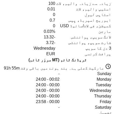
زیادہ سے زیادہ والیم، لاٹ
100
اسٹیپ والیم، لاٹ
0.01
اسٹاپس لیول
0
ایوریج اسپریڈ، پِپس
0.7
کمیشن، فی لاٹ/سائیڈ USD
0
مارجن
0.03%
لانگ سویپ، پوائنٹس
-13.32
شارٹ سویپ، پوائنٹس
-3.72
3 دن کا سویپ
Wednesday
پرافٹ کرنسی
EUR
ٹریڈنگ ٹائم (MT سروَر ٹائم)
مارکیٹ کھلی ہے۔ بند ہونے میں باقی وقت
91h 55m
-
Sunday
00:02 - 24:00
Monday
00:00 - 24:00
Tuesday
00:00 - 24:00
Wednesday
00:00 - 24:00
Thursday
00:00 - 23:58
Friday
-
Saturday
تفصیل