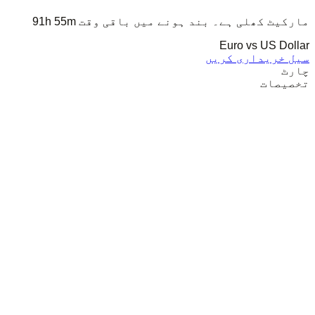
مارکیٹ کھلی ہے۔ بند ہونے میں باقی وقت
91h 55m
Euro vs US Dollar
سیل
خریداری کریں
چارٹ
تخصیصات