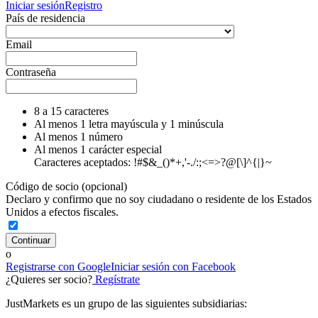
Iniciar sesión
Registro
País de residencia
Email
Contraseña
8 a 15 caracteres
Al menos 1 letra mayúscula y 1 minúscula
Al menos 1 número
Al menos 1 carácter especial
Caracteres aceptados: !#$&_()*+,'-./:;<=>?@[\]^{|}~
Código de socio (opcional)
Declaro y confirmo que no soy ciudadano o residente de los Estados
Unidos a efectos fiscales.
o
Registrarse con Google
Iniciar sesión con Facebook
¿Quieres ser socio?
Regístrate
JustMarkets es un grupo de las siguientes subsidiarias: