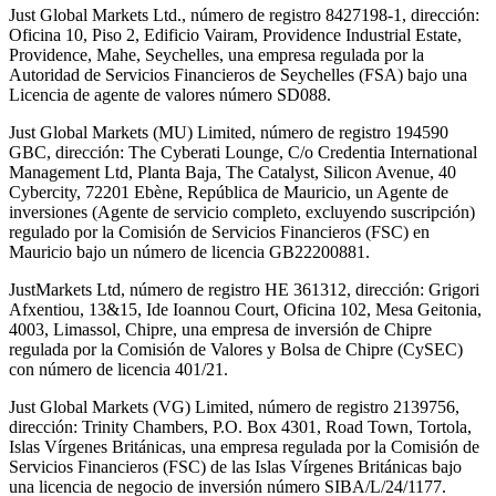
Just Global Markets Ltd., número de registro 8427198-1, dirección:
Oficina 10, Piso 2, Edificio Vairam, Providence Industrial Estate,
Providence, Mahe, Seychelles, una empresa regulada por la
Autoridad de Servicios Financieros de Seychelles (FSA) bajo una
Licencia de agente de valores número SD088.
Just Global Markets (MU) Limited, número de registro 194590
GBC, dirección: The Cyberati Lounge, C/o Credentia International
Management Ltd, Planta Baja, The Catalyst, Silicon Avenue, 40
Cybercity, 72201 Ebène, República de Mauricio, un Agente de
inversiones (Agente de servicio completo, excluyendo suscripción)
regulado por la Comisión de Servicios Financieros (FSC) en
Mauricio bajo un número de licencia GB22200881.
JustMarkets Ltd, número de registro HE 361312, dirección: Grigori
Afxentiou, 13&15, Ide Ioannou Court, Oficina 102, Mesa Geitonia,
4003, Limassol, Chipre, una empresa de inversión de Chipre
regulada por la Comisión de Valores y Bolsa de Chipre (CySEC)
con número de licencia 401/21.
Just Global Markets (VG) Limited, número de registro 2139756,
dirección: Trinity Chambers, P.O. Box 4301, Road Town, Tortola,
Islas Vírgenes Británicas, una empresa regulada por la Comisión de
Servicios Financieros (FSC) de las Islas Vírgenes Británicas bajo
una licencia de negocio de inversión número SIBA/L/24/1177.