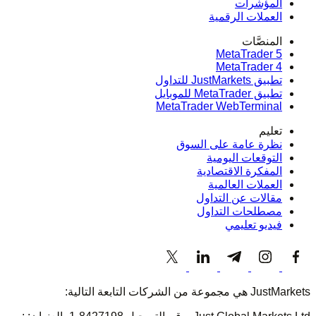
المؤشرات
العملات الرقمية
المنصَّات
MetaTrader 5
MetaTrader 4
تطبيق JustMarkets للتداول
تطبيق MetaTrader للموبايل
MetaTrader WebTerminal
تعليم
نظرة عامة على السوق
التوقعات اليومية
المفكرة الاقتصادية
العملات العالمية
مقالات عن التداول
مصطلحات التداول
فيديو تعليمي
JustMarkets هي مجموعة من الشركات التابعة التالية: