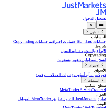
تسجيل الدخول
التداول
الحسابات
حسابات Standard
حسابات احترافية
حسابات Copytrading
شروط
الإيداع والسحب
حماية العميل
Copytrading
انسخ المتداولين
دعهم ينسخونك
الأسواق
الأسواق
فوركس
سلَع
أسهُم
مؤشرات
العملات الرقمية
المنصات
سطح المكتب
MetaTrader 5
MetaTrader 4
الجوال
تطبيق JustMarkets للتداول
تطبيق MetaTrader للموبايل
الويب
MetaTrader WebTerminal