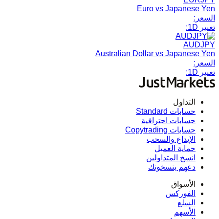
Euro vs Japanese Yen
السعر:
تغيير 1D:
AUDJPY
Australian Dollar vs Japanese Yen
السعر:
تغيير 1D:
التداول
حسابات Standard
حسابات احترافية
حسابات Copytrading
الإيداع والسحب
حماية العميل
انسخ المتداولين
دعهم ينسخونك
الأسواق
الفوركس
السلع
الأسهم