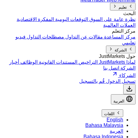
تعليم
البحث
نظرة عامة على السوق
التوقعات اليومية
المفكرة الاقتصادية
العملات العالمية
مركز التعلم
مركز المساعدة
مقالات عن التداول
مصطلحات التداول
فيديو
تعليمي
الشركة
حول JustMarkets
لماذا JustMarkets
التراخيص
المستندات القانونية
الوظائف
أخبار
الشركة
اتصل بنا
الشركاء
تسجيل الدخول
قُم بالتسجيل
العربية
اللغات
English
Bahasa Malaysia
العربية
Bahasa Indonesia