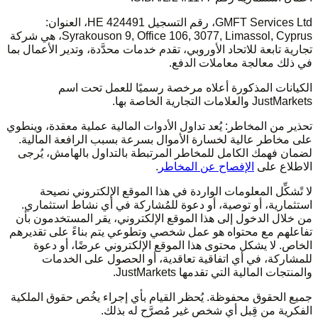
GMFT Services Ltd، رقم التسجيل HE 424491، العنوان:
Syrakouson 9, Office 106, 3077, Limassol, Cyprus، هي شركة
تجارية تابعة للاتحاد الأوروبي، تقدم خدمات محدَّدة، وتدير الأعمال بما
في ذلك معالجة معاملات الدفع.
الكيانات المذكورة أعلاه مرخصة رسميًا للعمل تحت اسم
JustMarkets والعلامات التجارية الخاصة بها.
تحذير من المخاطر: يُعد تداول الأدوات المالية عملية معقدة، وينطوي
على مخاطر عالية لخسارة الأموال بسرعة بسبب الرافعة المالية.
لضمان فهمك الكامل للمخاطر المرتبطة بالتداول بالهامش، يُرجى
الاطلاع على
الإفصاح عن المخاطر
.
لا تًشكِّل المعلومات الواردة في هذا الموقع الإلكتروني نصيحة
استثمارية، أو توصية، أو دعوة للمُشاركة في أي نشاط استثماري.
من خلال الدخول إلى هذا الموقع الإلكتروني، يقر المستخدمون بأن
تفاعلهم مع محتواه هو عمل شخصي وتطوعي يتم بناءً على تقديرهم
الخاص. لا يشكل محتوى هذا الموقع الإلكتروني عرضًا، أو دعوة
للمشاركة، في أي اتفاقية تعاقدية، أو الحصول على الخدمات
والمنتجات المالية التي تقدمها JustMarkets.
جميع الحقوق محفوظة. يُحظر القيام بأي إجراء يخُص حقوق الملكية
الفكرية من قِبل أي شخص غير مُصرَّح له بذلك.