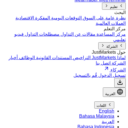
تعليم
البحث
نظرة عامة على السوق
التوقعات اليومية
المفكرة الاقتصادية
العملات العالمية
مركز التعلم
مركز المساعدة
مقالات عن التداول
مصطلحات التداول
فيديو
تعليمي
الشركة
حول JustMarkets
لماذا JustMarkets
التراخيص
المستندات القانونية
الوظائف
أخبار
الشركة
اتصل بنا
الشركاء
تسجيل الدخول
قُم بالتسجيل
العربية
اللغات
English
Bahasa Malaysia
العربية
Bahasa Indonesia