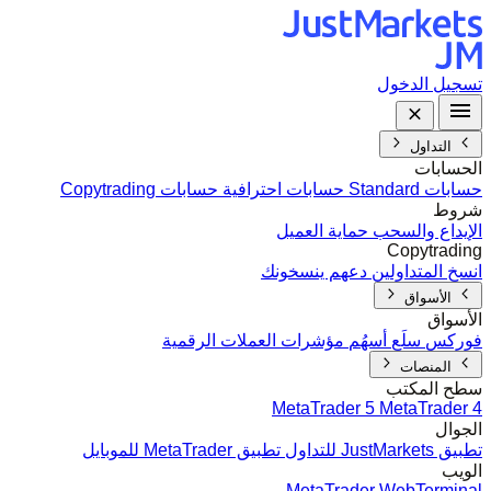
تسجيل الدخول
التداول
الحسابات
حسابات Standard
حسابات احترافية
حسابات Copytrading
شروط
الإيداع والسحب
حماية العميل
Copytrading
انسخ المتداولين
دعهم ينسخونك
الأسواق
الأسواق
فوركس
سلَع
أسهُم
مؤشرات
العملات الرقمية
المنصات
سطح المكتب
MetaTrader 5
MetaTrader 4
الجوال
تطبيق JustMarkets للتداول
تطبيق MetaTrader للموبايل
الويب
MetaTrader WebTerminal