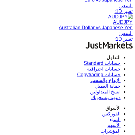
السعر:
تغيير 1D:
AUDJPY
Australian Dollar vs Japanese Yen
السعر:
تغيير 1D:
التداول
حسابات Standard
حسابات احترافية
حسابات Copytrading
الإيداع والسحب
حماية العميل
انسخ المتداولين
دعهم ينسخونك
الأسواق
الفوركس
السلع
الأسهم
المؤشرات