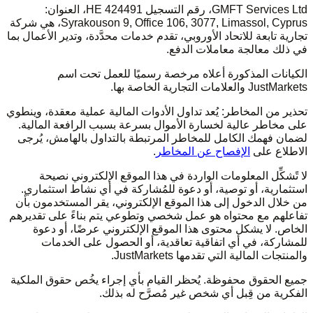
GMFT Services Ltd، رقم التسجيل HE 424491، العنوان:
Syrakouson 9, Office 106, 3077, Limassol, Cyprus، هي شركة
تجارية تابعة للاتحاد الأوروبي، تقدم خدمات محدَّدة، وتدير الأعمال بما
في ذلك معالجة معاملات الدفع.
الكيانات المذكورة أعلاه مرخصة رسميًا للعمل تحت اسم
JustMarkets والعلامات التجارية الخاصة بها.
تحذير من المخاطر: يُعد تداول الأدوات المالية عملية معقدة، وينطوي
على مخاطر عالية لخسارة الأموال بسرعة بسبب الرافعة المالية.
لضمان فهمك الكامل للمخاطر المرتبطة بالتداول بالهامش، يُرجى
الاطلاع على
الإفصاح عن المخاطر
.
لا تًشكِّل المعلومات الواردة في هذا الموقع الإلكتروني نصيحة
استثمارية، أو توصية، أو دعوة للمُشاركة في أي نشاط استثماري.
من خلال الدخول إلى هذا الموقع الإلكتروني، يقر المستخدمون بأن
تفاعلهم مع محتواه هو عمل شخصي وتطوعي يتم بناءً على تقديرهم
الخاص. لا يشكل محتوى هذا الموقع الإلكتروني عرضًا، أو دعوة
للمشاركة، في أي اتفاقية تعاقدية، أو الحصول على الخدمات
والمنتجات المالية التي تقدمها JustMarkets.
جميع الحقوق محفوظة. يُحظر القيام بأي إجراء يخُص حقوق الملكية
الفكرية من قِبل أي شخص غير مُصرَّح له بذلك.