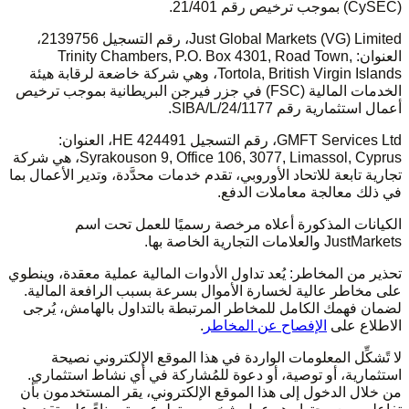
(CySEC) بموجب ترخيص رقم 21/401.
Just Global Markets (VG) Limited، رقم التسجيل 2139756،
العنوان: Trinity Chambers, P.O. Box 4301, Road Town,
Tortola, British Virgin Islands، وهي شركة خاضعة لرقابة هيئة
الخدمات المالية (FSC) في جزر فيرجن البريطانية بموجب ترخيص
أعمال استثمارية رقم SIBA/L/24/1177.
GMFT Services Ltd، رقم التسجيل HE 424491، العنوان:
Syrakouson 9, Office 106, 3077, Limassol, Cyprus، هي شركة
تجارية تابعة للاتحاد الأوروبي، تقدم خدمات محدَّدة، وتدير الأعمال بما
في ذلك معالجة معاملات الدفع.
الكيانات المذكورة أعلاه مرخصة رسميًا للعمل تحت اسم
JustMarkets والعلامات التجارية الخاصة بها.
تحذير من المخاطر: يُعد تداول الأدوات المالية عملية معقدة، وينطوي
على مخاطر عالية لخسارة الأموال بسرعة بسبب الرافعة المالية.
لضمان فهمك الكامل للمخاطر المرتبطة بالتداول بالهامش، يُرجى
الاطلاع على
الإفصاح عن المخاطر
.
لا تًشكِّل المعلومات الواردة في هذا الموقع الإلكتروني نصيحة
استثمارية، أو توصية، أو دعوة للمُشاركة في أي نشاط استثماري.
من خلال الدخول إلى هذا الموقع الإلكتروني، يقر المستخدمون بأن