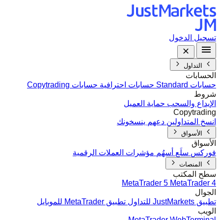
تسجيل الدخول
التداول
الحسابات
حسابات Standard
حسابات احترافية
حسابات Copytrading
شروط
الإيداع والسحب
حماية العميل
Copytrading
انسخ المتداولين
دعهم ينسخونك
الأسواق
الأسواق
فوركس
سلَع
أسهُم
مؤشرات
العملات الرقمية
المنصات
سطح المكتب
MetaTrader 5
MetaTrader 4
الجوال
تطبيق JustMarkets للتداول
تطبيق MetaTrader للموبايل
الويب
MetaTrader WebTerminal