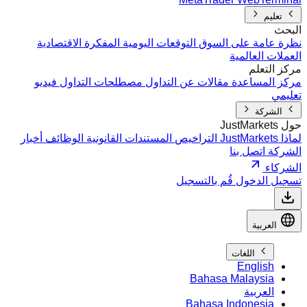
تعليم
البحث
نظرة عامة على السوق
التوقعات اليومية
المفكرة الاقتصادية
العملات العالمية
مركز التعلم
مركز المساعدة
مقالات عن التداول
مصطلحات التداول
فيديو
تعليمي
الشركة
حول JustMarkets
لماذا JustMarkets
التراخيص
المستندات القانونية
الوظائف
أخبار
الشركة
اتصل بنا
الشركاء
تسجيل الدخول
قُم بالتسجيل
العربية
اللغات
English
Bahasa Malaysia
العربية
Bahasa Indonesia