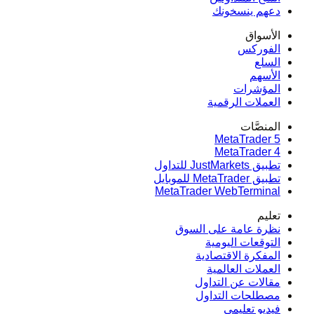
دعهم ينسخونك
الأسواق
الفوركس
السلع
الأسهم
المؤشرات
العملات الرقمية
المنصَّات
MetaTrader 5
MetaTrader 4
تطبيق JustMarkets للتداول
تطبيق MetaTrader للموبايل
MetaTrader WebTerminal
تعليم
نظرة عامة على السوق
التوقعات اليومية
المفكرة الاقتصادية
العملات العالمية
مقالات عن التداول
مصطلحات التداول
فيديو تعليمي