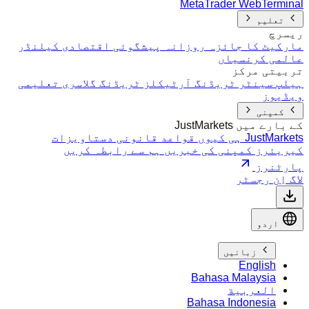
MetaTrader WebTerminal
تعلیم
ریسرچ
مارکیٹ کا جائزہ
روزانہ پیشگوئی
اقتصادی کیلنڈر
عالمی کرنسیاں
تربیتی مرکز
ہیلپ سینٹر
ٹریڈنگ آرٹیکلز
ٹریڈنگ گلاسری
تعلیمی
ویڈیوز
کمپنی
کے بارے میں JustMarkets
JustMarkets ہی کیوں
قواعد
قانونی دستاویزات
کیریئرز
کمپنی کی خبریں
ہم سے رابطہ کریں
پارٹنرز
لاگ اِن
رجسٹر
اردو
زبانیں
English
Bahasa Malaysia
العربية
Bahasa Indonesia