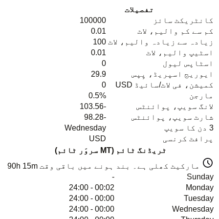
تفصیلات
کانٹریکٹ سائز
100000
کم سے کم والیم، لاٹ
0.01
زیادہ سے زیادہ والیم، لاٹ
100
اسٹیپ والیم، لاٹ
0.01
اسٹاپس لیول
0
ایوریج اسپریڈ، پِپس
29.9
کمیشن، فی لاٹ/سائیڈ USD
0
مارجن
0.5%
لانگ سویپ، پوائنٹس
-103.56
شارٹ سویپ، پوائنٹس
-98.28
3 دن کا سویپ
Wednesday
پرافٹ کرنسی
USD
ٹریڈنگ ٹائم (MT سروَر ٹائم)
مارکیٹ کھلی ہے۔ بند ہونے میں باقی وقت
90h 15m
-
Sunday
00:02 - 24:00
Monday
00:00 - 24:00
Tuesday
00:00 - 24:00
Wednesday