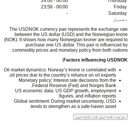
00:00 - 24:00
Thursday
00:00 - 23:58
Friday
-
Saturday
تفصیل
The USDNOK currency pair represents the exchange rate
between the US dollar (USD) and the Norwegian krone
(NOK). It shows how many Norwegian kroner are required to
purchase one US dollar. This pair is influenced by
commodity prices and monetary policy from both nations.
Factors influencing USDNOK:
Oil market dynamics: Norway’s krone is correlated with
oil prices due to the country’s reliance on oil exports.
Monetary policy: Interest rate decisions from the
Federal Reserve (Fed) and Norges Bank.
US economic data: US GDP growth, employment
figures, and inflation reports.
Global sentiment: During market uncertainty, USD
tends to strengthen as a safe-haven asset.
مزید دکھائیں
کم دکھائیں