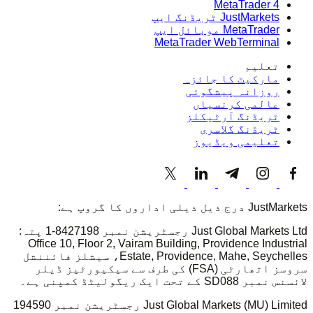
MetaTrader 4
JustMarkets ٹریڈنگ ایپ
MetaTrader موبائل ایپ
MetaTrader WebTerminal
تعلیم
مارکیٹ کا جائزہ
روزانہ پیشگوئی
عالمی کرنسیاں
ٹریڈنگ آرٹیکلز
ٹریڈنگ گلاسری
تعلیمی ویڈیوز
JustMarkets درج ذیل ذیلی اداروں کا گروپ ہے:
Just Global Markets Ltd رجسٹریشن نمبر 8427198-1 پتہ:
Office 10, Floor 2, Vairam Building, Providence Industrial
Estate, Providence, Mahe, Seychelles، سیشلز فائننشل
سروسز اتھارٹی (FSA) کی طرف سے سیکیورٹیز ڈیلر
لائسنس نمبر SD088 کے تحت ایک ریگولیٹڈ کمپنی ہے۔
Just Global Markets (MU) Limited رجسٹریشن نمبر 194590