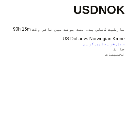
USDNOK
مارکیٹ کھلی ہے۔ بند ہونے میں باقی وقت
90h 15m
US Dollar vs Norwegian Krone
سیل
خریداری کریں
چارٹ
تخصیصات