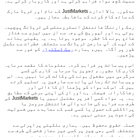
سمیت کچھ مواد فراہم کرتی ہے اور کاروبار کرتی ہے۔
مذکورہ بالا ادارے JustMarkets کے نام اور ٹریڈ مارک
کے ساتھ کام کرنے کے باضابطہ مجاز ہیں۔
رسک وارننگ: فائننشل انسٹرومنٹس کی ٹریڈنگ پیچیدہ
ہوتی ہے اور لیوریج کی وجہ سے ان میں تیزی سے فنڈز
ضائع ہونے کا خطرہ موجود ہوتا ہے۔ یہ یقینی بنانے
کے لیے کہ آپ مارجن ٹریڈنگ سے متعلقہ خطرات سے مکمل
طور پر آگاہ ہیں، ہمارے
رسک ڈسکلوژر
کو غور سے
پڑھیں۔
اس ویب سائٹ پر فراہم کردہ معلومات کا مقصد سرمایہ
کاری کا مشورہ، تجویز یا سرمایہ کاری کی کسی
سرگرمی میں مشغول ہونے کی وکالت کرنا نہیں ہے۔ اس
ویب سائٹ تک رسائی پانے سے صارفین یہ تسلیم کرتے
ہیں کہ اس کے مواد کو پڑھنا ان کا ذاتی اور
رضاکارانہ فیصلہ ہے اور ان کی اپنی مرضی کے مطابق
ہے۔ یہ مواد کسی آفر پر مشتمل نہیں یا JustMarkets کی
طرف سے فراہم کی جانے والی فائننشل سروسز یا
پراڈکٹس کے حصول یا کسی قسم کے معاہدے میں شمولیت
کی دعوت پر مبنی نہیں ہے۔
جملہ حقوق محفوظ ہیں۔ ہماری ملکیتی پراپرٹی سے
متعلقہ کسی بھی چیز پر کسی غیر مجاز شخص کی طرف سے
کسی بھی قسم کی ممکنہ کارروائی ممنوع ہے۔