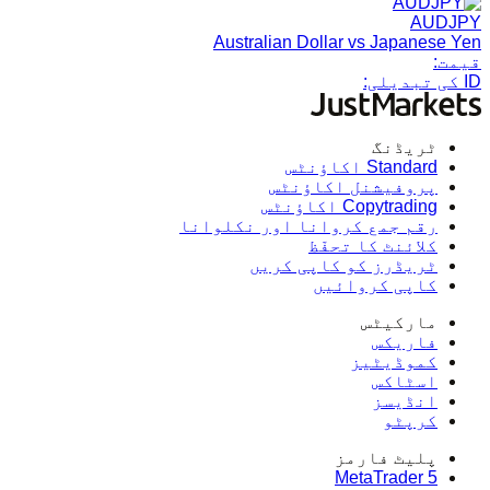
AUDJPY
Australian Dollar vs Japanese Yen
قیمت:
ID کی تبدیلی:
ٹریڈنگ
Standard اکاؤنٹس
پروفیشنل اکاؤنٹس
Copytrading اکاؤنٹس
رقم جمع کروانا اور نکلوانا
کلائنٹ کا تحفّظ
ٹریڈرز کو کاپی کریں
کاپی کروائیں
مارکیٹس
فاریکس
کموڈیٹیز
اسٹاکس
انڈیسز
کرپٹو
پلیٹ فارمز
MetaTrader 5