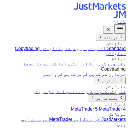
لاگ اِن
ٹریڈنگ
اکاؤنٹس
Standard اکاؤنٹس
پروفیشنل اکاؤنٹس
Copytrading
اکاؤنٹس
شرائط
رقم جمع کروانا اور نکلوانا
کلائنٹ کا تحفّظ
Copytrading
ٹریڈرز کو کاپی کریں
کاپی کروائیں
مارکیٹس
مارکیٹس
فاریکس
کموڈیٹیز
اسٹاکس
انڈیسز
کرپٹو
پلیٹ فارمز
ڈیسک ٹاپ
MetaTrader 5
MetaTrader 4
موبائل
JustMarkets ٹریڈنگ ایپ
MetaTrader موبائل ایپ
ویب