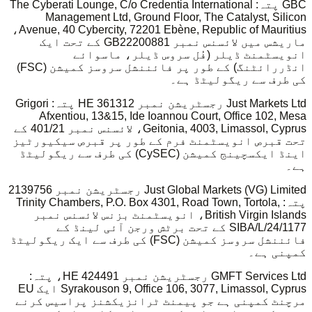
GBC پتہ: The Cyberati Lounge, C/o Credentia International
Management Ltd, Ground Floor, The Catalyst, Silicon
Avenue, 40 Cybercity, 72201 Ebène, Republic of Mauritius،
ماریشس میں لائسنس نمبر GB22200881 کے تحت ایک
انویسٹمنٹ ڈیلر (فُل سروس ڈیلر، ماسوائے
انڈررائٹنگ) کے طور پر فائننشل سروسز کمیشن (FSC)
کی طرف سے ریگولیٹڈ ہے۔
Just Markets Ltd رجسٹریشن نمبر HE 361312 پتہ: Grigori
Afxentiou, 13&15, Ide Ioannou Court, Office 102, Mesa
Geitonia, 4003, Limassol, Cyprus، لائسنس نمبر 401/21 کے
تحت قبرص انویسٹمنٹ فرم کے طور پر قبرص سیکیورٹیز
اینڈ ایکسچینج کمیشن (CySEC) کی طرف سے ریگولیٹڈ
ہے۔
Just Global Markets (VG) Limited رجسٹریشن نمبر 2139756
پتہ: Trinity Chambers, P.O. Box 4301, Road Town, Tortola,
British Virgin Islands، انویسٹمنٹ بزنس لائسنس نمبر
SIBA/L/24/1177 کے تحت برٹش ورجن آئی لینڈ کے
فائننشل سروسز کمیشن (FSC) کی طرف سے ایک ریگولیٹڈ
کمپنی ہے۔
GMFT Services Ltd رجسٹریشن نمبر HE 424491، پتہ:
Syrakouson 9, Office 106, 3077, Limassol, Cyprus ایک EU
مرچنٹ کمپنی ہے جو پیمنٹ ٹرانزیکشنز پراسیس کرنے