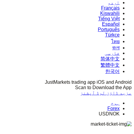
اردو
Français
Kiswahili
Tiếng Việt
Español
Português
Türkçe
ไทย
বাংলা
فارسی
简体中文
繁體中文
한국어
JustMarkets trading app iOS and Android
Scan to Download the App
مزید ڈاؤن لوڈ آپشنز
ہوم
Forex
USDNOK