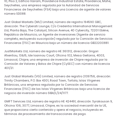
10, Piso 2, Edificio Vairam, Providence Industrial Estate, Providence, Mahe,
Seychelles, una empresa regulada por la Autoridad de Servicios
Financieros de Seychelles (FSA) bajo una Licencia de agente de valores
número SD088.
Just Global Markets (MU) Limited, número de registro 194590 GBC,
dirección: The Cyberati Lounge, C/o Credentia International Management
Ltd, Planta Baja, The Catalyst, Silicon Avenue, 40 Cybercity, 72201 Ebène,
República de Mauricio, un Agente de inversiones (Agente de servicio
completo, excluyendo suscripción) regulado por la Comisión de Servicios
Financieros (FSC) en Mauricio bajo un número de licencia GB22200881.
JustMarkets Ltd, número de registro HE 361312, dirección: Grigori
Afxentiou, 13&15, Ide Ioannou Court, Oficina 102, Mesa Geitonia, 4003,
Limassol, Chipre, una empresa de inversión de Chipre regulada por la
Comisión de Valores y Bolsa de Chipre (CySEC) con número de licencia
401/21.
Just Global Markets (VG) Limited, número de registro 2139756, dirección:
Trinity Chambers, P.O. Box 4301, Road Town, Tortola, Islas Vírgenes
Británicas, una empresa regulada por la Comisión de Servicios
Financieros (FSC) de las Islas Vírgenes Británicas bajo una licencia de
negocio de inversión número SIBA/L/24/1177.
GMFT Services Ltd, número de registro HE 424491, dirección: Syrakouson 9,
Oficina 106, 3077, Limassol, Chipre, es la sociedad mercantil de la UE,
que proporciona cierto contenido y opera el negocio, incluyendo en
términos de procesamiento de transacciones de pago.