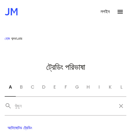
লগইন
হোম
শব্দভাণ্ডার
ট্রেডিং পরিভাষা
A
B
C
D
E
F
G
H
I
K
L
অটোমেটেড ট্রেডিং