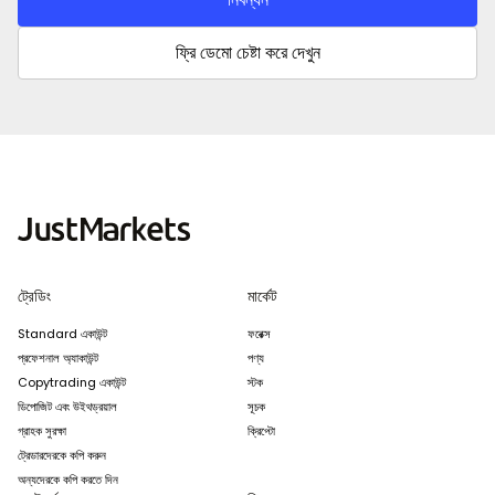
ফ্রি ডেমো চেষ্টা করে দেখুন
ট্রেডিং
মার্কেট
Standard একাউন্ট
ফরেক্স
প্রফেশনাল অ্যাকাউন্ট
পণ্য
Copytrading একাউন্ট
স্টক
ডিপোজিট এবং উইথড্রয়াল
সূচক
গ্রাহক সুরক্ষা
ক্রিপ্টো
ট্রেডারদেরকে কপি করুন
অন্যদেরকে কপি করতে দিন