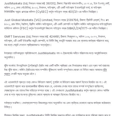
JustMarkets Ltd, নিবন্ধন নম্বর HE 361312, ঠিকানা: গ্রিগোরি আফসেনটিও, ১৩ ও ১৫, ইদে ইওনানু কোর্ট,
অফিস ১০২, মেসা গেইটোনিয়া, ৪০০৩, লিমাসল, সাইপ্রাস, এটি একটি সাইপ্রাস ইনভেস্টমেন্ট ফার্ম, যা সাইপ্রাস
সিকিউরিটিজ অ্যান্ড এক্সচেঞ্জ কমিশন (CySEC) কর্তৃক লাইসেন্স নম্বর 401/21-এর অধীনে নিয়ন্ত্রিত।
Just Global Markets (VG) Limited, নিবন্ধন নম্বর 2139756, ঠিকানা: ট্রিনিটি চেম্বার্স, পি.ও. বক্স
৪৩০১, রোড টাউন, টরটোলা, ব্রিটিশ ভার্জিন আইল্যান্ডস, এটি একটি কোম্পানি যা ব্রিটিশ ভার্জিন আইল্যান্ডসের ফাইন্যান্সিয়াল
সার্ভিসেস কমিশন (FSC) কর্তৃক ইনভেস্টমেন্ট বিজনেস লাইসেন্স নম্বর SIBA/L/24/1177-এর অধীনে নিয়ন্ত্রিত।
GMFT Services Ltd, নিবন্ধন নম্বর HE 424491, ঠিকানা: সিরাকুসন ৯, অফিস ১০৬, ৩০৭৭, লিমাসল,
সাইপ্রাস, এটি একটি ইউরোপীয় মার্চেন্ট কোম্পানি, যা নির্দিষ্ট কিছু কনটেন্ট সরবরাহ করে এবং ব্যবসার কার্যক্রম পরিচালনা করে,
যার মধ্যে পেমেন্ট লেনদেন প্রক্রিয়াকরণও অন্তর্ভুক্ত।
উপরোক্ত তালিকাভুক্ত প্রতিষ্ঠানগুলো JustMarkets নাম ও ট্রেডমার্কের অধীনে পরিচালনার জন্য আনুষ্ঠানিকভাবে
অনুমোদিত।
ঝুঁকি সতর্কতা: ফিন্যান্সিয়াল ইন্সট্রুমেন্টে ট্রেডিং করা একটি জটিল প্রক্রিয়া এবং লিভারেজের কারণে এতে দ্রুত অর্থ হারানোর
উচ্চ ঝুঁকি থাকে। মার্জিন ট্রেডিংয়ের সাথে সম্পর্কিত ঝুঁকিগুলো আপনি সম্পূর্ণভাবে বোঝেন তা নিশ্চিত করতে আমাদের
ঝুঁকি
প্রকাশ
লেখাটি পড়ার অনুরোধ রইল।
এই ওয়েবসাইটে প্রদত্ত তথ্য কোনও বিনিয়োগ পরামর্শ, সুপারিশ বা বিনিয়োগ করার পরামর্শ হিসেবে বিবেচিত হয় না। এই
ওয়েবসাইটে প্রবেশ করে ব্যবহারকারীরা স্বীকার করেন যে, এখানকার লেখার সাথে তাদের সম্পর্ক সম্পূর্ণরূপে ব্যক্তিগত,
স্বেচ্ছামূলক এবং তাদের নিজ দায়িত্বে সম্পন্ন হচ্ছে। এই লেখাগুলো JustMarkets কর্তৃক প্রদত্ত কোনও আর্থিক
সেবা বা পণ্য গ্রহণের জন্য চুক্তিগত কোনো প্রস্তাব বা আমন্ত্রণ হিসেবেও বিবেচিত নয়।
সর্বস্বত্ব সংরক্ষিত। মেধাস্বত্বসম্পন্ন বিষয়বস্তুর সাথে অনুমোদিত নয় এমন ব্যক্তির যেকোনো ধরনের কার্যক্রম কঠোরভাবে
নিষিদ্ধ।
সীমাবদ্ধ বিচারিক অঞ্চল: JustMarkets নির্দিষ্ট বিচারিক অঞ্চলের বাসিন্দা এবং নাগরিকদের জন্য পরিষেবা প্রদান করে না