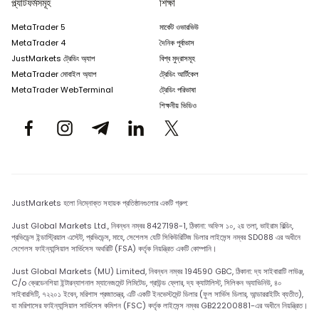
প্ল্যাটফর্মসমূহ
শিক্ষা
MetaTrader 5
মার্কেট ওভারভিউ
MetaTrader 4
দৈনিক পূর্বাভাস
JustMarkets ট্রেডিং অ্যাপ
বিশ্ব মুদ্রাসমূহ
MetaTrader মোবাইল অ্যাপ
ট্রেডিং আর্টিকেল
MetaTrader WebTerminal
ট্রেডিং পরিভাষা
শিক্ষনীয় ভিডিও
JustMarkets হলো নিম্নোক্ত সহায়ক প্রতিষ্ঠানগুলোর একটি গ্রুপ:
Just Global Markets Ltd., নিবন্ধন নম্বর 8427198-1, ঠিকানা: অফিস ১০, ২য় তলা, ভাইরাম বিল্ডিং,
প্রভিডেন্স ইন্ডাস্ট্রিয়াল এস্টেট, প্রভিডেন্স, মাহে, সেশেলস যেটি সিকিউরিটিজ ডিলার লাইসেন্স নম্বর SD088 এর অধীনে
সেশেলস ফাইন্যান্সিয়াল সার্ভিসেস অথরিটি (FSA) কর্তৃক নিয়ন্ত্রিত একটি কোম্পানি।
Just Global Markets (MU) Limited, নিবন্ধন নম্বর 194590 GBC, ঠিকানা: দ্য সাইবারাটি লাউঞ্জ,
C/o ক্রেডেনশিয়া ইন্টারন্যাশনাল ম্যানেজমেন্ট লিমিটেড, গ্রাউন্ড ফ্লোর, দ্য ক্যাটালিস্ট, সিলিকন অ্যাভিনিউ, ৪০
সাইবারসিটি, ৭২২০১ ইবেন, মরিশাস প্রজাতন্ত্র, এটি একটি ইনভেস্টমেন্ট ডিলার (ফুল সার্ভিস ডিলার, আন্ডাররাইটিং ব্যতীত),
যা মরিশাসের ফাইন্যান্সিয়াল সার্ভিসেস কমিশন (FSC) কর্তৃক লাইসেন্স নম্বর GB22200881-এর অধীনে নিয়ন্ত্রিত।