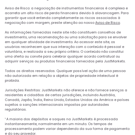
Aviso de Risco: a negociação de instrumentos financeiros é complexa e
acarreta um alto risco de perda financeira devido à alavancagem. Para
garantir que você entenda completamente os riscos associados à
negociação com margem, preste atenção ao nosso
Aviso de Risco
.
As informações fornecidas neste site não constituem conselhos de
investimento, uma recomendação ou uma solicitação para se envolver
em qualquer atividade de investimento. Ao acessar este site, os
usuários reconhecem que sua interação com o conteúdo é pessoal e
voluntária, e realizada a seu próprio critério. O conteúdo não constitui
uma oferta ou convite para celebrar qualquer acordo contratual ou
adquirir serviços ou produtos financeiros fornecidos pela JustMarkets.
Todos os direitos reservados. Qualquer possível ação de uma pessoa
não autorizada em relação a objetos de propriedade intelectual é
proibida.
Jurisdções Restritas: JustMarkets não oferece e não fornece serviços a
residentes e cidadãos de certas jurisdições, incluindo Austrália,
Canadá, Japão, Índia, Reino Unido, Estados Unidos da América e países
sujeitos a sanções internacionais impostas por autoridades
regulatórias.
¹ A maioria dos depósitos e saques na JustMarkets é processada
instantaneamente, normalmente em um minuto. Os tempos de
processamento podem variar dependendo da sua forma de pagamento
e do seu provedor.