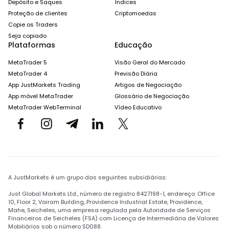
Depósito e Saques
Índices
Proteção de clientes
Criptomoedas
Copie os Traders
Seja copiado
Plataformas
Educação
MetaTrader 5
Visão Geral do Mercado
MetaTrader 4
Previsão Diária
App JustMarkets Trading
Artigos de Negociação
App móvel MetaTrader
Glossário de Negociação
MetaTrader WebTerminal
Vídeo Educativo
A JustMarkets é um grupo das seguintes subsidiárias:
Just Global Markets Ltd., número de registro 8427198-1, endereço: Office
10, Floor 2, Vairam Building, Providence Industrial Estate, Providence,
Mahe, Seicheles, uma empresa regulada pela Autoridade de Serviços
Financeiros de Seicheles (FSA) com Licença de Intermediária de Valores
Mobiliários sob o número SD088.