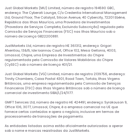
Just Global Markets (MU) Limited, número de registro 194590 GBC,
endereço: The Cyberati Lounge, C/o Credentia International Management
Ltd, Ground Floor, The Catalyst, Silicon Avenue, 40 Cybercity, 72201 Ebène,
República das Ilhas Maurício, uma Provedora de Investimentos
(Provedora de Serviços Completa, Excluindo Subscrição) regulada pela
Comissão de Serviços Financeiros (FSC) nas Ilhas Maurício sob o
número de Licença GB22200881.
JustMarkets Ltd, número de registro HE 361312, endereço: Grigori
Afxentiou, 13&15, Ide Ioannou Court, Office 102, Mesa Geitonia, 4003,
Limassol, Chipre, uma Empresa de Investimentos do Chipre
regulamentada pela Comissão de Valores Mobiliários do Chipre
(CySEC) sob o número de licença 401/21.
Just Global Markets (VG) Limited, número de registro 2139756, endereço:
Trinity Chambers, Caixa Postal 4301, Road Town, Tortola, Ilhas Virgens
Britânicas, uma empresa regulamentada pela Comissão de Serviços
Financeiros (FSC) das Ilhas Virgens Britânicas sob o número de licença
comercial de investimento SIBA/L/24/1177.
GMFT Services Ltd, número de registro HE 424491, endereço: Syrakouson 9,
Office 106, 3077, Limassol, Chipre, é a empresa comercial na UE que
fornece certos conteúdos e opera o negócio, inclusive em termos de
processamento de transações de pagamento.
As entidades listadas acima estão oficialmente autorizadas a operar
sob o nome e marcas registradas da JustMarkets.