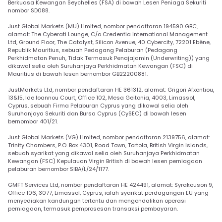
Berkuasa Kewangan Seychelles (FSA) di bawah Lesen Peniaga Sekuriti
nombor SD088.
Just Global Markets (MU) Limited, nombor pendaftaran 194590 GBC,
alamat: The Cyberati Lounge, C/o Credentia International Management
Ltd, Ground Floor, The Catalyst, Silicon Avenue, 40 Cybercity, 72201 Ebène,
Republik Mauritius, sebuah Pedagang Pelaburan (Pedagang
Perkhidmatan Penuh, Tidak Termasuk Penajajamin (Underwriting)) yang
dikawal selia oleh Suruhanjaya Perkhidmatan Kewangan (FSC) di
Mauritius di bawah lesen bernombor GB22200881.
JustMarkets Ltd, nombor pendaftaran HE 361312, alamat: Grigori Afxentiou,
13&15, Ide Ioannou Court, Office 102, Mesa Geitonia, 4003, Limassol,
Cyprus, sebuah Firma Pelaburan Cyprus yang dikawal selia oleh
Suruhanjaya Sekuriti dan Bursa Cyprus (CySEC) di bawah lesen
bernombor 401/21.
Just Global Markets (VG) Limited, nombor pendaftaran 2139756, alamat:
Trinity Chambers, P.O. Box 4301, Road Town, Tortola, British Virgin Islands,
sebuah syarikat yang dikawal selia oleh Suruhanjaya Perkhidmatan
Kewangan (FSC) Kepulauan Virgin British di bawah lesen perniagaan
pelaburan bernombor SIBA/L/24/1177.
GMFT Services Ltd, nombor pendaftaran HE 424491, alamat: Syrakouson 9,
Office 106, 3077, Limassol, Cyprus, ialah syarikat perdagangan EU yang
menyediakan kandungan tertentu dan mengendalikan operasi
perniagaan, termasuk pemprosesan transaksi pembayaran.