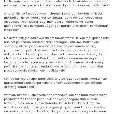
Entiti syarikat yang disenaraikan di atas telah diberi kebenaran secara
rasmi untuk beroperasi di bawah nama dan tanda dagang JustMarkets.
Amaran Risiko: Perdagangan instrumen kewangan adalah rumit dan
melibatkan risiko tinggi untuk kehilangan dana dengan cepat yang
disebabkan oleh leveraj. Bagi memastikan anda benar-benar
memahami risiko berkaitan dagangan margin, sila fahami
Pendedahan
Risiko
kami.
Maklumat yang disediakan dalam laman web ini bukan merupakan satu
nasihat pelaburan, saranan, atau dorongan untuk melibatkan diri
sebarang aktiviti pelaburan. Dengan mengakses laman web ini,
pengguna mengakui bahawa interaksi dengan isi kandungan laman
web ini adalah bersifat peribadi dan dilakukan secara sukarela, dan
atas budi bicara sendiri. Kandungan dalam laman web ini juga tidak
bermaksud satu tawaran atau jemputan untuk memasuki sebarang
perjanjian kontrak atau mendapatkan perkhidmatan kewangan dan
produk yang disediakan oleh JustMarkets.
Semua hak cipta terpelihara. Sebarang penggunaan atau tindakan oleh
mana-mana pihak tanpa kebenaran terhadap harta intelek adalah
dilarang sama sekali.
Wilayah Terhad: JustMarkets tidak menawarkan dan tidak memberikan
perkhidmatan kepada penduduk dan warganegara dari wilayah
tertentu, termasuk Australia, Kanada, Jepun, India, United Kingdom,
Amerika Syarikat, dan negara-negara yang tertakluk kepada sekatan
antarabangsa yang dikenakan oleh pihak berkuasa pengawalseliaan.