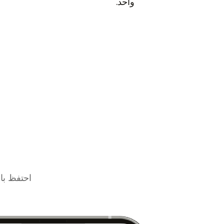
واحد.
احتفظ بال