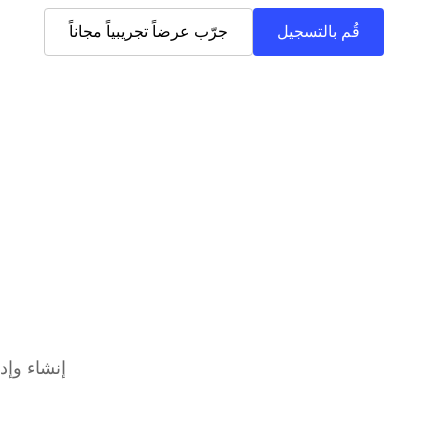
قُم بالتسجيل
جرّب عرضاً تجريبياً مجاناً
إنشاء وإد