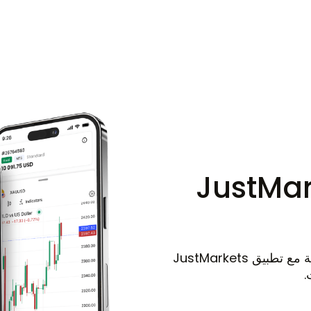
خ المتداولين
MetaTrader WebTerminal
هم ينسخونك
JustMarke
كل الأدوات التي تحتاجها للتداول أثناء التنقل. تداول بثقة مع تطبيق JustMarkets
.