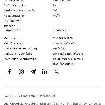
บัญชีของมืออาชีพ
สินค้าโภคภัณฑ์
บัญชี Copytrading
หุ้น
การฝากเงินและการถอนเงิน
ดัชนี
ความคุ้มครองลูกค้า
คริปโต
คัดลอกนักเทรด
รับคัดลอก
แพลตฟอร์ม
การศึกษา
MetaTrader 5
ภาพรวมของตลาด
MetaTrader 4
การคาดการณ์รายวัน
แอป JustMarkets Trading
สกุลเงินโลก
แอป MetaTrader มือถือ
บทความเกี่ยวกับการซื้อขาย
MetaTrader WebTerminal
อภิธานศัพท์ของการซื้อขาย
วิดีโอเพื่อการศึกษา
JustMarkets คือกลุ่มบริษัทในเครือดังต่อไปนี้:
Just Global Markets Ltd. หมายเลขจดทะเบียน 8427198-1 ที่อยู่: Office 10, Floor 2,