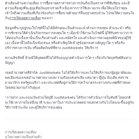
คำเตือนด้านความเสี่ยง: การซื้อขายตราสารทางการเงินถือเป็นตราสารที่ซับซ้อน และมี
ความเสี่ยงสูงที่จะสูญเสียเงินอย่างรวดเร็วเนื่องจากการใช้เลเวอเรจ เพื่อให้แน่ใจว่าคุณ
เข้าใจถึงความเสี่ยงที่เกี่ยวข้องกับการซื้อขายด้วยมาร์จิ้นอย่างครบถ้วน โปรดให้ความสนใจ
กับ
การเปิดเผยความเสี่ยง
ของเรา
ข้อมูลที่ระบุอยู่บนเว็บไซต์นี้ไม่ได้มีลักษณะเป็นคำแนะนำด้านการลงทุน คำแนะนำ หรือ
การชักชวนให้ดำเนินกิจกรรมการลงทุนใด ๆ เมื่อเข้าใช้งานเว็บไซต์นี้ ผู้ใช้รับทราบว่าการ
โต้ตอบกับเนื้อหานั้นเป็นเรื่องส่วนตัว และสมัครใจ และดำเนินการตามดุลยพินิจของผู้ใช้
เอง เนื้อหานี้ไม่ถือเป็นข้อเสนอ หรือคำเชิญให้เข้าสู่ข้อตกลงทางสัญญาใด ๆ หรือรับ
บริการทางการเงิน หรือผลิตภัณฑ์ที่ทาง JustMarkets ให้บริการ
สงวนลิขสิทธิ์ ห้ามมิให้บุคคลที่ไม่ได้รับอนุญาตดำเนินการใด ๆ เกี่ยวกับวัตถุทรัพย์สินทาง
ปัญญา
เขตอำนาจศาลที่จำกัด: JustMarkets ไม่ได้ให้บริการและไม่ให้บริการแก่ผู้อยู่อาศัยและ
พลเมืองของเขตอำนาจศาลบางแห่ง รวมถึงออสเตรเลีย แคนาดา ญี่ปุ่น อินเดีย สหราช
อาณาจักร สหรัฐอเมริกา และประเทศที่อยู่ภายใต้การคว่ำบาตรระหว่างประเทศที่กำหนด
โดยหน่วยงานกำกับดูแล.
¹ การฝาก และถอนเงินส่วนใหญ่ที่ JustMarkets ได้รับการดำเนินการในทันที โดยปกติ
จะใช้เวลาภายในหนึ่งนาที ระยะเวลาในการประมวลผลอาจแตกต่างกันไปโดนจะขึ้นอยู่กับ
วิธีการชำระเงิน และผู้ให้บริการของคุณ
การเปิดเผยความเสี่ยง
นโยบายความเป็นส่วนตัว