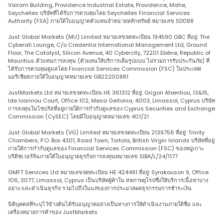
Vairam Building, Providence Industrial Estate, Providence, Mahe,
Seychelles บริษัทที่ได้รับการควบคุมโดย Seychelles Financial Services
Authority (FSA) ภายใต้ใบอนุญาตตัวแทนจำหน่ายหลักทรัพย์ หมายเลข SD088
Just Global Markets (MU) Limited หมายเลขจดทะเบียน 194590 GBC ที่อยู่: The
Cyberati Lounge, C/o Credentia International Management Ltd, Ground
Floor, The Catalyst, Silicon Avenue, 40 Cybercity, 72201 Ebène, Republic of
Mauritius ตัวแทนการลงทุน (ตัวแทนให้บริการเต็มรูปแบบ ไม่รวมการรับประกันภัย) ที่
ได้รับการควบคุมดูแลโดย Financial Services Commission (FSC) ในประเทศ
มอริเชียสภายใต้ใบอนุญาตหมายเลข GB22200881
JustMarkets Ltd หมายเลขจดทะเบียน HE 361312 ที่อยู่: Grigori Afxentiou, 13&15,
Ide Ioannou Court, Office 102, Mesa Geitonia, 4003, Limassol, Cyprus บริษัท
การลงทุนในไซปรัสที่อยู่ภายใต้การกำกับดูแลของ Cyprus Securities and Exchange
Commission (CySEC) โดยมีใบอนุญาตหมายเลข 401/21
Just Global Markets (VG) Limited หมายเลขจดทะเบียน 2139756 ที่อยู่: Trinity
Chambers, P.O. Box 4301, Road Town, Tortola, British Virgin Islands บริษัทที่อยู่
ภายใต้การกำกับดูแลของ Financial Services Commission (FSC) ของหมู่เกาะ
บริติชเวอร์จินภายใต้ใบอนุญาตธุรกิจการลงทุนหมายเลข SIBA/L/24/1177
GMFT Services Ltd หมายเลขจดทะเบียน HE 424491 ที่อยู่: Syrakouson 9, Office
106, 3077, Limassol, Cyprus เป็นบริษัทผู้ค้าใน สหภาพยุโรปซึ่งให้บริการเนื้อหาบาง
อย่าง และดำเนินธุรกิจ รวมไปถึงในแง่ของการประมวลผลธุรกรรมการชำระเงิน
นิติบุคคลที่ระบุไว้ข้างต้นได้รับอนุญาตอย่างเป็นทางการให้ดำเนินงานภายใต้ชื่อ และ
เครื่องหมายการค้าของ JustMarkets