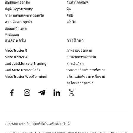
บัญชีของมืออาชีพ
สินค้าโภคภัณฑ์
บัญชี Copytrading
หุ้น
การฝากเงินและการถอนเงิน
ดัชนี
ความคุ้มครองลูกค้า
คริปโต
คัดลอกนักเทรด
รับคัดลอก
แพลตฟอร์ม
การศึกษา
MetaTrader 5
ภาพรวมของตลาด
MetaTrader 4
การคาดการณ์รายวัน
แอป JustMarkets Trading
สกุลเงินโลก
แอป MetaTrader มือถือ
บทความเกี่ยวกับการซื้อขาย
MetaTrader WebTerminal
อภิธานศัพท์ของการซื้อขาย
วิดีโอเพื่อการศึกษา
JustMarkets คือกลุ่มบริษัทในเครือดังต่อไปนี้: