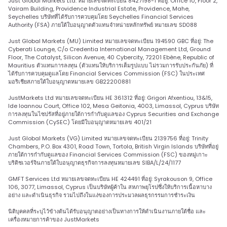
Just Global Markets Ltd. หมายเลขจดทะเบียน 8427198-1 ที่อยู่: Office 10, Floor 2,
Vairam Building, Providence Industrial Estate, Providence, Mahe,
Seychelles บริษัทที่ได้รับการควบคุมโดย Seychelles Financial Services
Authority (FSA) ภายใต้ใบอนุญาตตัวแทนจำหน่ายหลักทรัพย์ หมายเลข SD088
Just Global Markets (MU) Limited หมายเลขจดทะเบียน 194590 GBC ที่อยู่: The
Cyberati Lounge, C/o Credentia International Management Ltd, Ground
Floor, The Catalyst, Silicon Avenue, 40 Cybercity, 72201 Ebène, Republic of
Mauritius ตัวแทนการลงทุน (ตัวแทนให้บริการเต็มรูปแบบ ไม่รวมการรับประกันภัย) ที่
ได้รับการควบคุมดูแลโดย Financial Services Commission (FSC) ในประเทศ
มอริเชียสภายใต้ใบอนุญาตหมายเลข GB22200881
JustMarkets Ltd หมายเลขจดทะเบียน HE 361312 ที่อยู่: Grigori Afxentiou, 13&15,
Ide Ioannou Court, Office 102, Mesa Geitonia, 4003, Limassol, Cyprus บริษัท
การลงทุนในไซปรัสที่อยู่ภายใต้การกำกับดูแลของ Cyprus Securities and Exchange
Commission (CySEC) โดยมีใบอนุญาตหมายเลข 401/21
Just Global Markets (VG) Limited หมายเลขจดทะเบียน 2139756 ที่อยู่: Trinity
Chambers, P.O. Box 4301, Road Town, Tortola, British Virgin Islands บริษัทที่อยู่
ภายใต้การกำกับดูแลของ Financial Services Commission (FSC) ของหมู่เกาะ
บริติชเวอร์จินภายใต้ใบอนุญาตธุรกิจการลงทุนหมายเลข SIBA/L/24/1177
GMFT Services Ltd หมายเลขจดทะเบียน HE 424491 ที่อยู่: Syrakouson 9, Office
106, 3077, Limassol, Cyprus เป็นบริษัทผู้ค้าใน สหภาพยุโรปซึ่งให้บริการเนื้อหาบาง
อย่าง และดำเนินธุรกิจ รวมไปถึงในแง่ของการประมวลผลธุรกรรมการชำระเงิน
นิติบุคคลที่ระบุไว้ข้างต้นได้รับอนุญาตอย่างเป็นทางการให้ดำเนินงานภายใต้ชื่อ และ
เครื่องหมายการค้าของ JustMarkets