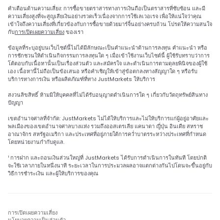
คำเตือนด้านความเสี่ยง: การซื้อขายตราสารทางการเงินถือเป็นตราสารที่ซับซ้อน และมี
ความเสี่ยงสูงที่จะสูญเสียเงินอย่างรวดเร็วเนื่องจากการใช้เลเวอเรจ เพื่อให้แน่ใจว่าคุณ
เข้าใจถึงความเสี่ยงที่เกี่ยวข้องกับการซื้อขายด้วยมาร์จิ้นอย่างครบถ้วน โปรดให้ความสนใจ
กับ
การเปิดเผยความเสี่ยง
ของเรา
ข้อมูลที่ระบุอยู่บนเว็บไซต์นี้ไม่ได้มีลักษณะเป็นคำแนะนำด้านการลงทุน คำแนะนำ หรือ
การชักชวนให้ดำเนินกิจกรรมการลงทุนใด ๆ เมื่อเข้าใช้งานเว็บไซต์นี้ ผู้ใช้รับทราบว่าการ
โต้ตอบกับเนื้อหานั้นเป็นเรื่องส่วนตัว และสมัครใจ และดำเนินการตามดุลยพินิจของผู้ใช้
เอง เนื้อหานี้ไม่ถือเป็นข้อเสนอ หรือคำเชิญให้เข้าสู่ข้อตกลงทางสัญญาใด ๆ หรือรับ
บริการทางการเงิน หรือผลิตภัณฑ์ที่ทาง JustMarkets ให้บริการ
สงวนลิขสิทธิ์ ห้ามมิให้บุคคลที่ไม่ได้รับอนุญาตดำเนินการใด ๆ เกี่ยวกับวัตถุทรัพย์สินทาง
ปัญญา
เขตอำนาจศาลที่จำกัด: JustMarkets ไม่ได้ให้บริการและไม่ให้บริการแก่ผู้อยู่อาศัยและ
พลเมืองของเขตอำนาจศาลบางแห่ง รวมถึงออสเตรเลีย แคนาดา ญี่ปุ่น อินเดีย สหราช
อาณาจักร สหรัฐอเมริกา และประเทศที่อยู่ภายใต้การคว่ำบาตรระหว่างประเทศที่กำหนด
โดยหน่วยงานกำกับดูแล.
¹ การฝาก และถอนเงินส่วนใหญ่ที่ JustMarkets ได้รับการดำเนินการในทันที โดยปกติ
จะใช้เวลาภายในหนึ่งนาที ระยะเวลาในการประมวลผลอาจแตกต่างกันไปโดนจะขึ้นอยู่กับ
วิธีการชำระเงิน และผู้ให้บริการของคุณ
การเปิดเผยความเสี่ยง