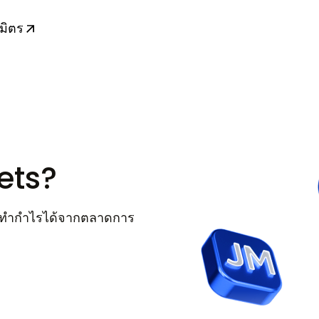
มิตร
ding
ถอนเงิน
MetaTrader WebTerminal
คัดลอกนักเทรด
อ
รซื้อขาย
รับคัดลอก
ซื้อขาย
ets?
ารถทำกำไรได้จากตลาดการ