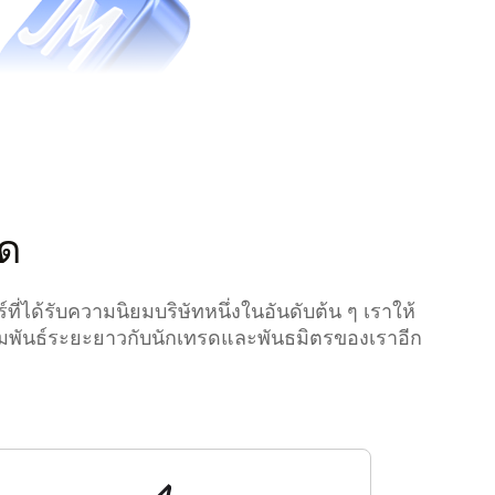
Español
Português
Türkçe
ไทย
বাংলা
รด
فارسی
简体中文
ได้รับความนิยมบริษัทหนึ่งในอันดับต้น ๆ เราให้
繁體中文
มสัมพันธ์ระยะยาวกับนักเทรดและพันธมิตรของเราอีก
한국어