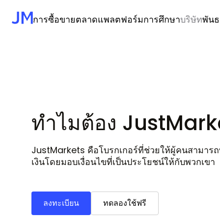
การซื้อขาย
ตลาด
แพลตฟอร์ม
การศึกษา
บริษัท
พันธ
หน้า
หลัก
Company
บัญชี Standard
ฟอเร็กซ์
MetaTrader 5
ภาพรวมของตลาด
ทำไมต้อง JustMarkets
แอป JustMarkets Tra
การฝากเงินและการ
ศูนย์ช่วยเหลือ
ทำไม
บัญชีของมืออาชีพ
สินค้าโภคภัณฑ์
MetaTrader 4
การคาดการณ์รายวัน
กฎระเบียบ
แอป MetaTrader มือถื
ความคุ้มครองลูกค้า
บทความเกี่ยวกับกา
ต้อง
บัญชี Copytrading
หุ้น
ปฏิทินทางเศรษฐกิจ
เอกสารทางกฎหมาย
อภิธานศัพท์ของการ
JustMarkets?
ดัชนี
สกุลเงินโลก
อาชีพ
วิดีโอเพื่อการศึกษา
ทำไมต้อง JustMark
คริปโต
ข่าวสารบริษัท
ติดต่อเรา
JustMarkets คือโบรกเกอร์ที่ช่วยให้ผู้คนสาม
เงินโดยมอบเงื่อนไขที่เป็นประโยชน์ให้กับพวกเขา
ลงทะเบียน
ทดลองใช้ฟรี