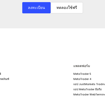
ลงทะเบียน
ทดลองใช้ฟรี
แพลตฟอร์ม
์
MetaTrader 5
โภคภัณฑ์
MetaTrader 4
แอป JustMarkets Tradi
แอป MetaTrader มือถือ
MetaTrader WebTermin