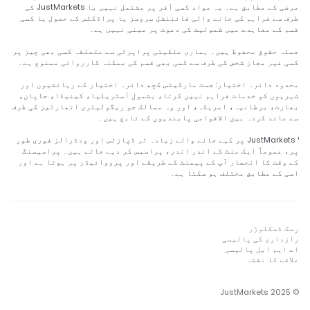
مرضی کے مطابق ہے۔ یہ مواد کسی آفر پر مشتمل نہیں یا JustMarkets کی
طرف سے فراہم کی جانے والی فائننشل سروسز یا پراڈکٹس کے حصول یا کسی
قسم کے معاہدے میں شمولیت کی دعوت پر مبنی نہیں ہے۔
جملہ حقوق محفوظ ہیں۔ ہماری ملکیتی پراپرٹی سے متعلقہ کسی بھی چیز پر
کسی غیر مجاز شخص کی طرف سے کسی بھی قسم کی ممکنہ کارروائی ممنوع ہے۔
محدود دائرہ اختیار: جسٹ مارکیٹس کچھ دائرہ اختیار کے رہائشیوں اور
شہریوں کو خدمات فراہم نہیں کرتا، بشمول آسٹریلیا، کینیڈا، جاپان،
بھارت، برطانیہ، امریکہ، اور وہ ممالک جو ریگولیٹری اتھارٹیز کی طرف
سے عائد کردہ بین الاقوامی پابندیوں کے تابع ہیں۔
¹ JustMarkets پر کیے جانے والے زیادہ تر ڈپازٹس اور ودڈرالز فوری طور
پر، عموماً ایک منٹ کے اندر اندر، پراسیس کر دیے جاتے ہیں۔ پراسیسنگ
کے وقت کا انحصار آپ کے پیمنٹ کے طریقے اور پرووائیڈر پر ہوتا ہے اور
اسی کے مطابق مختلف ہو سکتا ہے۔
رِسک ڈسکلوژر
رازداری کی پالیسی
اے ایم ایل پالیسی
علاقے کا نقشہ
© 2025 JustMarkets