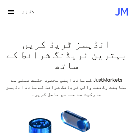
لاگ اِن
ہوم
Markets
انڈیسز
انڈیسز ٹریڈ کریں
بہترین ٹریڈنگ شرائط کے
ساتھ
JustMarkets کے ساتھ اپنی مخصوص حکمتِ عملی سے
مطابقت رکھنے والی ٹریڈنگ شرائط کے ساتھ انڈیسز
مارکیٹ سے منافع حاصل کریں۔