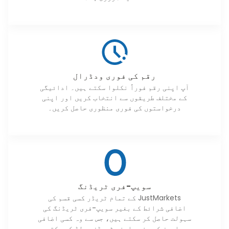
رقم کی فوری ودڈرال
آپ اپنی رقم فوراً نکلوا سکتے ہیں۔ ادائیگی
کے مختلف طریقوں سے انتخاب کریں اور اپنی
درخواستوں کی فوری منظوری حاصل کریں۔
سویپ-فری ٹریڈنگ
JustMarkets کے تمام ٹریڈر کسی قسم کی
اضافی شرائط کے بغیر سویپ-فری ٹریڈنگ کی
سہولت حاصل کر سکتے ہیں، جس سے وہ کسی اضافی
چارجز کے بغیر اپنی ٹریڈز ہولڈ کر سکتے