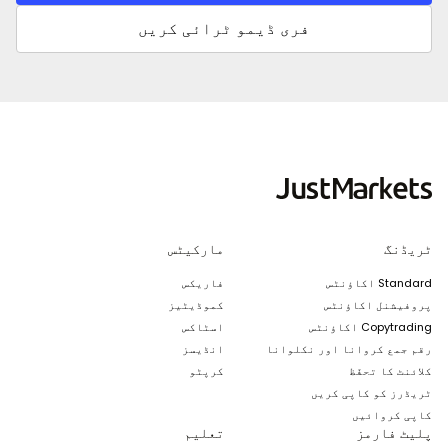
فری ڈیمو ٹرائی کریں
ٹریڈنگ
مارکیٹس
Standard اکاؤنٹس
فاریکس
پروفیشنل اکاؤنٹس
کموڈیٹیز
Copytrading اکاؤنٹس
اسٹاکس
رقم جمع کروانا اور نکلوانا
انڈیسز
کلائنٹ کا تحفّظ
کرپٹو
ٹریڈرز کو کاپی کریں
کاپی کروائیں
پلیٹ فارمز
تعلیم