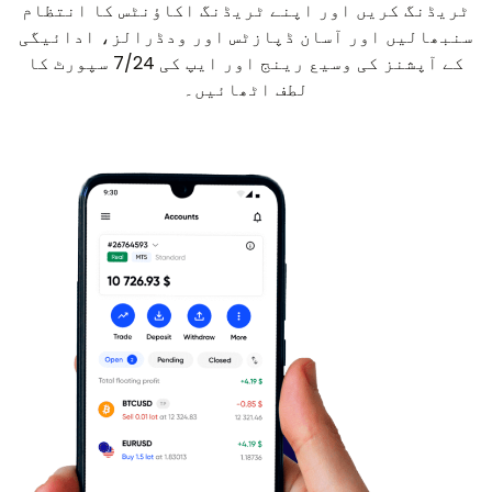
ٹریڈنگ کریں اور اپنے ٹریڈنگ اکاؤنٹس کا انتظام
سنبھالیں اور آسان ڈپازٹس اور ودڈرالز، ادائیگی
کے آپشنز کی وسیع رینج اور ایپ کی 7/24 سپورٹ کا
لطف اٹھائیں۔