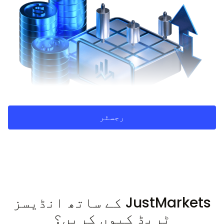
رجسٹر
JustMarkets کے ساتھ انڈیسز
ٹریڈ کیوں کریں؟