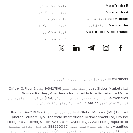
MetaTrader 5
مارکیٹ کا جائزہ
MetaTrader 4
روزانہ پیشگوئی
JustMarkets ٹریڈنگ ایپ
عالمی کرنسیاں
MetaTrader موبائل ایپ
ٹریڈنگ آرٹیکلز
MetaTrader WebTerminal
ٹریڈنگ گلاسری
تعلیمی ویڈیوز
JustMarkets درج ذیل ذیلی اداروں کا گروپ ہے:
Just Global Markets Ltd رجسٹریشن نمبر 8427198-1 پتہ: Office 10, Floor 2,
Vairam Building, Providence Industrial Estate, Providence, Mahe,
Seychelles، سیشلز فائننشل سروسز اتھارٹی (FSA) کی طرف سے سیکیورٹیز
ڈیلر لائسنس نمبر SD088 کے تحت ایک ریگولیٹڈ کمپنی ہے۔
Just Global Markets (MU) Limited رجسٹریشن نمبر 194590 GBC پتہ: The
Cyberati Lounge, C/o Credentia International Management Ltd, Ground
Floor, The Catalyst, Silicon Avenue, 40 Cybercity, 72201 Ebène, Republic of
Mauritius، ماریشس میں لائسنس نمبر GB22200881 کے تحت ایک انویسٹمنٹ
ڈیلر (فُل سروس ڈیلر، ماسوائے انڈررائٹنگ) کے طور پر فائننشل سروسز