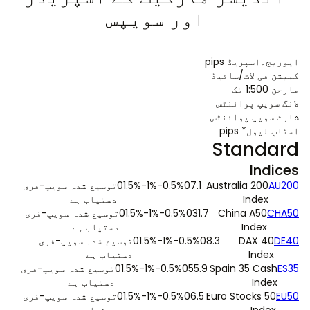
اور سویپس
ایوریج۔اسپریڈ
pips
کمیشن
فی لاٹ/سائیڈ
مارجن
1:500 تک
لانگ سویپ
پوائنٹس
شارٹ سویپ
پوائنٹس
اسٹاپ لیول*
pips
Standard
Indices
AU200
Australia 200
7.1
0
0.5%
-1%
-1.5%
0
توسیع شدہ سویپ-فری
Index
دستیاب ہے
CHA50
China A50
31.7
0
0.5%
-1%
-1.5%
0
توسیع شدہ سویپ-فری
Index
دستیاب ہے
DE40
DAX 40
8.3
0
0.5%
-1%
-1.5%
0
توسیع شدہ سویپ-فری
Index
دستیاب ہے
ES35
Spain 35 Cash
55.9
0
0.5%
-1%
-1.5%
0
توسیع شدہ سویپ-فری
Index
دستیاب ہے
EU50
Euro Stocks 50
6.5
0
0.5%
-1%
-1.5%
0
توسیع شدہ سویپ-فری