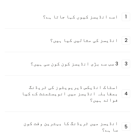
1
اسے انڈیسز کیوں کہا جاتا ہے؟
2
انڈیسز کی مثالیں کیا ہیں؟
3
3 سب سے بڑی انڈیسز کون کون سی ہیں؟
اسٹاک انڈیکس ڈیریویٹوز کی ٹریڈنگ
4
بمقابلہ انڈیسز میں انویسٹمنٹ کے کیا
فوائد ہیں؟
انڈیسز میں ٹریڈنگ کا بہترین وقت کون
5
سا ہے؟