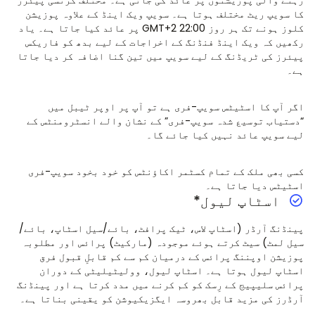
رہنے والی پوزیشنوں پر عائد کی جاتی ہے۔ مختلف کرنسی پیئرز
کا سویپ ریٹ مختلف ہوتا ہے۔ سویپ ویک اینڈ کے علاوہ پوزیشن
کلوز ہونے تک ہر روز GMT+2 22:00 پر عائد کیا جاتا ہے۔ یاد
رکھیں کہ ویک اینڈ فنڈنگ کے اخراجات کے لیے بدھ کو فاریکس
پیئرز کی ٹریڈنگ کے لیے سویپ میں تین گنا اضافہ کر دیا جاتا
ہے۔
اگر آپ کا اسٹیٹس سویپ-فری ہے تو آپ پر اوپر ٹیبل میں
“دستیاب توسیع شدہ سویپ-فری” کے نشان والے انسٹرومنٹس کے
لیے سویپ عائد نہیں کیا جائے گا۔
کسی بھی ملک کے تمام کسٹمر اکاؤنٹس کو خود بخود سویپ-فری
اسٹیٹس دیا جاتا ہے۔
اسٹاپ لیول*
پینڈنگ آرڈر (اسٹاپ لاس، ٹیک پرافٹ، بائے/سیل اسٹاپ، بائے/
سیل لمٹ) سیٹ کرتے ہوئے موجودہ (مارکیٹ) پرائس اور مطلوبہ
پوزیشن اوپننگ پرائس کے درمیان کم سے کم قابلِ قبول فرق
اسٹاپ لیول ہوتا ہے۔ اسٹاپ لیول، وولیٹیلیٹی کے دوران
پرائس سلیپیج کے رِسک کو کم کرنے میں مدد کرتا ہے اور پینڈنگ
آرڈرز کی مزید قابل بھروسہ ایگزیکیوشن کو یقینی بناتا ہے۔