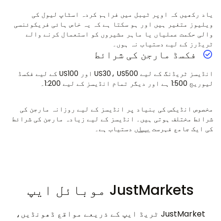
یاد رکھیں کہ اوپر ٹیبل میں فراہم کردہ اسٹاپ لیول کی
ویلیوز متغیر ہیں اور ہو سکتا ہے کہ یہ خاص ہائی فریکوئنسی
والی حکمت عملیاں یا ماہر مشیروں کو استعمال کرنے والے
ٹریڈرز کے لیے دستیاب نہ ہوں۔
فکسڈ مارجن کی شرائط
انڈیسز ٹریڈنگ کے لیے US30، US500 اور US100 کے لیے فکسڈ
لیوریج 1:500 ہے اور دیگر تمام انڈیسز کے لیے 1:200۔
مخصوص انڈیکس کی بنیاد پر انڈیسز کے لیے روزانہ مارجن کی
شرائط مختلف ہوتی ہیں۔ انڈیسز کے لیے زیادہ مارجن کی شرائط
کی ایک جامع فہرست
یہاں
دستیاب ہے۔
JustMarkets موبائل ایپ
JustMarket ٹریڈ ایپ کے ذریعے مواقع ڈھونڈیں،