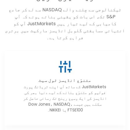
ٹیکنالوجی سے چلنے والے NASDAQ سے لے کر جامع
S&P تک، اس بات کو یقینی بناتے ہوئے کہ آپ
کامیابی کے لیے تیار ہیں JustMarkets آپ کو
انتہائی مسابقتی گلوبل انڈیسز مارکیٹ میں برتری
فراہم کرتا ہے۔
متنوّع انڈیسز ٹول سیٹ
JustMarkets کے ساتھ آپ اپنے ٹریڈنگ پورٹ
فولیو کو متنوّع بنانے کے لیے دنیا بھر کی
انڈیسز کی ایک وسیع رینج تک رسائی حاصل کر
سکتے ہیں جیسے Dow Jones، NASDAQ،
FTSE100 یا NIKKEI۔