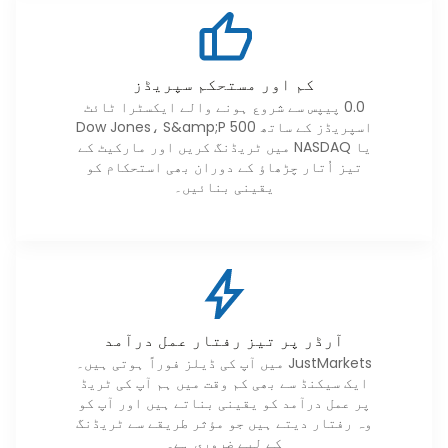
کم اور مستحکم سپریڈز
0.0 پیپس سے شروع ہونے والے ایکسٹرا ٹائٹ
اسپریڈز کے ساتھ Dow Jones، S&amp;P 500
یا NASDAQ میں ٹریڈنگ کریں اور مارکیٹ کے
تیز اُتار چڑھاؤ کے دوران بھی استحکام کو
یقینی بنائیں۔
آرڈر پر تیز رفتار عمل درآمد
JustMarkets میں آپ کی ڈیلز فوراً ہوتی ہیں۔
ایک سیکنڈ سے بھی کم وقت میں ہم آپ کی ٹریڈ
پر عمل درآمد کو یقینی بناتے ہیں اور آپ کو
وہ رفتار دیتے ہیں جو مؤثر طریقے سے ٹریڈنگ
کے لیے ضروری ہے۔