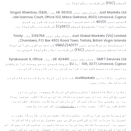
کمیشن (FSC) کی طرف سے ریگولیٹڈ ہے۔
Just Markets Ltd رجسٹریشن نمبر HE 361312 پتہ: Grigori Afxentiou, 13&15,
Ide Ioannou Court, Office 102, Mesa Geitonia, 4003, Limassol, Cyprus،
لائسنس نمبر 401/21 کے تحت قبرص انویسٹمنٹ فرم کے طور پر قبرص
سیکیورٹیز اینڈ ایکسچینج کمیشن (CySEC) کی طرف سے ریگولیٹڈ ہے۔
Just Global Markets (VG) Limited رجسٹریشن نمبر 2139756 پتہ: Trinity
Chambers, P.O. Box 4301, Road Town, Tortola, British Virgin Islands،
انویسٹمنٹ بزنس لائسنس نمبر SIBA/L/24/1177 کے تحت برٹش ورجن آئی لینڈ
کے فائننشل سروسز کمیشن (FSC) کی طرف سے ایک ریگولیٹڈ کمپنی ہے۔
GMFT Services Ltd رجسٹریشن نمبر HE 424491، پتہ: Syrakouson 9, Office
106, 3077, Limassol, Cyprus ایک EU مرچنٹ کمپنی ہے جو پیمنٹ ٹرانزیکشنز
پراسیس کرنے سمیت کچھ مواد فراہم کرتی ہے اور کاروبار کرتی ہے۔
مذکورہ بالا ادارے JustMarkets کے نام اور ٹریڈ مارک کے ساتھ کام کرنے
کے باضابطہ مجاز ہیں۔
رسک وارننگ: فائننشل انسٹرومنٹس کی ٹریڈنگ پیچیدہ ہوتی ہے اور
لیوریج کی وجہ سے ان میں تیزی سے فنڈز ضائع ہونے کا خطرہ موجود ہوتا
ہے۔ یہ یقینی بنانے کے لیے کہ آپ مارجن ٹریڈنگ سے متعلقہ خطرات سے
مکمل طور پر آگاہ ہیں، ہمارے
رسک ڈسکلوژر
کو غور سے پڑھیں۔
اس ویب سائٹ پر فراہم کردہ معلومات کا مقصد سرمایہ کاری کا مشورہ،
تجویز یا سرمایہ کاری کی کسی سرگرمی میں مشغول ہونے کی وکالت کرنا
نہیں ہے۔ اس ویب سائٹ تک رسائی پانے سے صارفین یہ تسلیم کرتے ہیں کہ اس
کے مواد کو پڑھنا ان کا ذاتی اور رضاکارانہ فیصلہ ہے اور ان کی اپنی