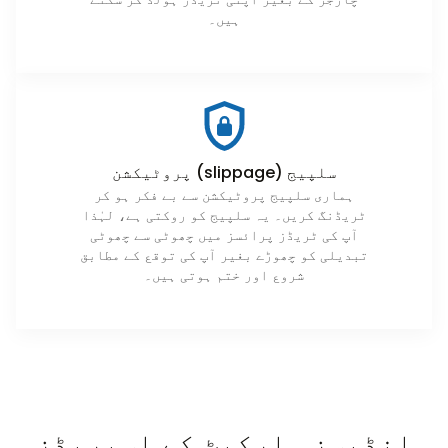
ہیں۔
سلپیج (slippage) پروٹیکشن
ہماری سلپیج پروٹیکشن سے بے فکر ہو کر
ٹریڈنگ کریں۔ یہ سلپیج کو روکتی ہے، لہٰذا
آپ کی ٹریڈز پرائسز میں چھوٹی سے چھوٹی
تبدیلی کو چھوڑے بغیر آپ کی توقع کے مطابق
شروع اور ختم ہوتی ہیں۔
انڈیسز مارکیٹ کے اسپریڈز