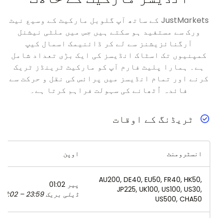
JustMarkets کے ساتھ آپ گلوبل مارکیٹ کے وسیع نیٹ
ورک سے مستفید ہو سکتے ہیں جس میں ملٹی نیشنل
آرگنائزیشنز سے لے کر ڈائنیمک اسمال کیپ
کمپنیوں تک اسٹاک انڈیسز کی ایک بڑی تعداد شامل
ہے۔ ہمارا پلیٹ فارم آپ کو مارکیٹ ٹرینڈز ٹریک
کرنے اور تمام انڈیسز میں پرائس کی نقل و حرکت سے
فائدہ اُٹھانے کی سہولت فراہم کرتا ہے۔
ٹریڈنگ کے اوقات
انسٹرومنٹ
اوپن
AU200, DE40, EU50, FR40, HK50,
پیر 01:02
JP225, UK100, US100, US30,
ڈیلی بریک 23:59 – 01:02
US500, CHA50