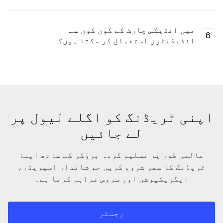
میں انڈیکس چارٹ کے کون کون سے
6
انڈیکیٹرز استعمال کر سکتا ہوں؟
اپنی ٹریڈنگ کو اگلے لیول پر
لے جائیں
عالمی طور پر تسلیم کردہ بروکر کے ساتھ اپنا
ٹریڈنگ کا سفر شروع کریں جو شاندار اسپریڈز،
ایگزیکیوشن اور سروس فراہم کرتا ہے۔
رجسٹر