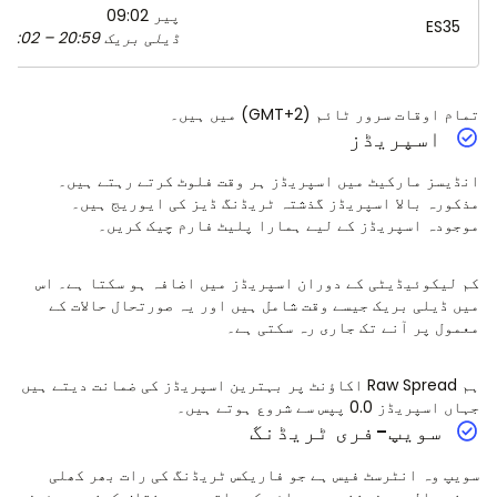
پیر 09:02
ES35
ڈیلی بریک 20:59 – 09:02
تمام اوقات سرور ٹائم (GMT+2) میں ہیں۔
اسپریڈز
انڈیسز مارکیٹ میں اسپریڈز ہر وقت فلوٹ کرتے رہتے ہیں۔
مذکورہ بالا اسپریڈز گذشتہ ٹریڈنگ ڈیز کی ایوریج ہیں۔
موجودہ اسپریڈز کے لیے ہمارا پلیٹ فارم چیک کریں۔
کم لیکوئیڈیٹی کے دوران اسپریڈز میں اضافہ ہو سکتا ہے۔ اس
میں ڈیلی بریک جیسے وقت شامل ہیں اور یہ صورتحال حالات کے
معمول پر آنے تک جاری رہ سکتی ہے۔
ہم Raw Spread اکاؤنٹ پر بہترین اسپریڈز کی ضمانت دیتے ہیں
جہاں اسپریڈز 0.0 پپس سے شروع ہوتے ہیں۔
سویپ-فری ٹریڈنگ
سویپ وہ انٹرسٹ فیس ہے جو فاریکس ٹریڈنگ کی رات بھر کھلی