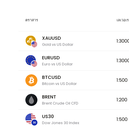
ตราสาร
เลเวอเ
XAUUSD
1:300
Gold vs US Dollar
EURUSD
1:300
Euro vs US Dollar
BTCUSD
1:500
Bitcoin vs US Dollar
BRENT
1:200
Brent Crude Oil CFD
US30
1:500
Dow Jones 30 Index