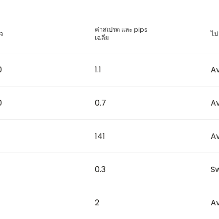
ค่าสเปรด และ pips
รจ
ไม
เฉลี่ย
0
1.1
Av
0
0.7
Av
141
Av
0.3
S
2
Av