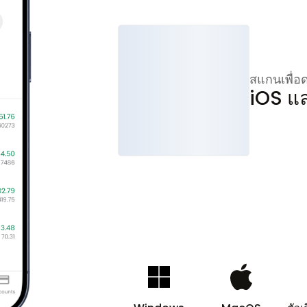
สแกนเพื่
iOS แ