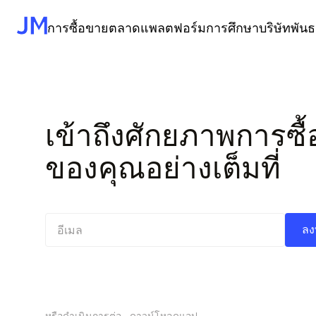
การซื้อขาย
ตลาด
แพลตฟอร์ม
การศึกษา
บริษัท
พันธ
หน้า
หลัก
Home
บัญชี Standard
ฟอเร็กซ์
MetaTrader 5
ภาพรวมของตลาด
ทำไมต้อง JustMarkets
แอป JustMarkets Tra
การฝากเงินและการ
ศูนย์ช่วยเหลือ
เข้าถึงศักยภาพการซื
บัญชีของมืออาชีพ
สินค้าโภคภัณฑ์
MetaTrader 4
การคาดการณ์รายวัน
กฎระเบียบ
แอป MetaTrader มือถื
ความคุ้มครองลูกค้า
บทความเกี่ยวกับกา
บัญชี Copytrading
หุ้น
ปฏิทินทางเศรษฐกิจ
เอกสารทางกฎหมาย
อภิธานศัพท์ของการ
ของคุณอย่างเต็มที่
ดัชนี
สกุลเงินโลก
อาชีพ
วิดีโอเพื่อการศึกษา
คริปโต
ข่าวสารบริษัท
ติดต่อเรา
ลง