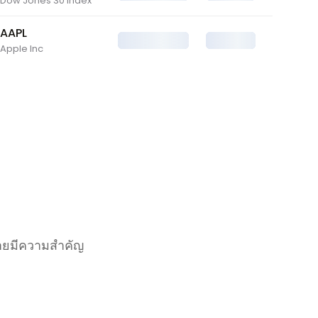
Dow Jones 30 Index
Español
AAPL
Português
Apple Inc
Türkçe
ไทย
বাংলা
فارسی
简体中文
繁體中文
한국어
อขายมีความสำคัญ