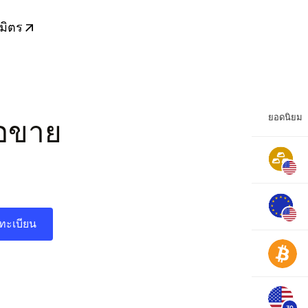
มิตร
ding
ถอนเงิน
MetaTrader WebTerminal
คัดลอกนักเทรด
ยอดนิยม
้อขาย
อ
รซื้อขาย
รับคัดลอก
ซื้อขาย
ทะเบียน